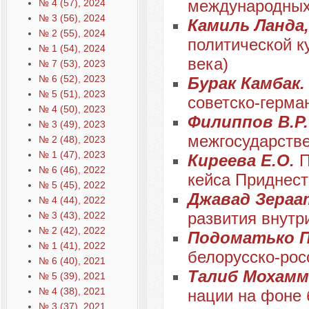
международных
№ 4 (57), 2024
№ 3 (56), 2024
Камиль Ланда,
№ 2 (55), 2024
политической к
№ 1 (54), 2024
века)
№ 7 (53), 2023
№ 6 (52), 2023
Бурак Камбак
№ 5 (51), 2023
советско-герман
№ 4 (50), 2023
Филиппов В.Р
№ 3 (49), 2023
межгосударств
№ 2 (48), 2023
№ 1 (47), 2023
Киреева Е.О.
П
№ 6 (46), 2022
кейса Приднест
№ 5 (45), 2022
Джавад Зераа
№ 4 (44), 2022
развития внутр
№ 3 (43), 2022
№ 2 (42), 2022
Подоматько П
№ 1 (41), 2022
белорусско-рос
№ 6 (40), 2021
Талиб Мохамм
№ 5 (39), 2021
№ 4 (38), 2021
нации на фоне 
№ 3 (37), 2021