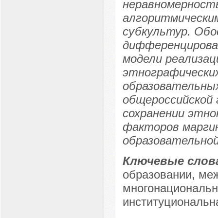
неравномерност
алгоритмически
субкультур. Обо
дифференцирова
модели реализац
этнографических
образовательных
общероссийской 
сохранении этно
факторов маргин
образовательной
Ключевые слов
образовании, ме
многонациональн
институциональн