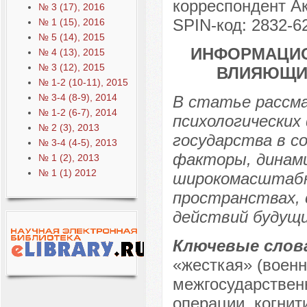
корреспондент Ак
№ 3 (17), 2016
SPIN-код: 2832-6
№ 1 (15), 2016
№ 5 (14), 2015
ИНФОРМАЦИО
№ 4 (13), 2015
№ 3 (12), 2015
ВЛИЯЮЩИЕ
№ 1-2 (10-11), 2015
№ 3-4 (8-9), 2014
В статье рассм
№ 1-2 (6-7), 2014
психологических
№ 2 (3), 2013
государства в с
№ 3-4 (4-5), 2013
факторы, динами
№ 1 (2), 2013
№ 1 (1) 2012
широкомасштабно
пространствах,
действий будущи
Ключевые слов
«жесткая» (военн
межгосударствен
операции, когнит