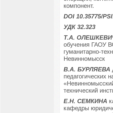
компонент.
DOI 10.35775/PSI
УДК 32.323
Т.А. ОЛЕШКЕВИ
обучения ГАОУ В
гуманитарно-техни
Невинномысск
В.А. БУРЛЯЕВА
педагогических н
«Невинномысский
технический инст
Е.Н. СЕМКИНА
к
кафедры юридиче