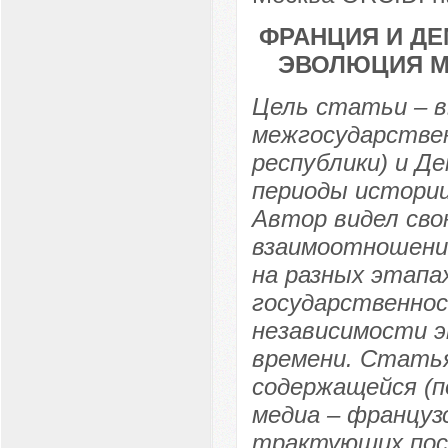
ФРАНЦИЯ И ДЕ
ЭВОЛЮЦИЯ 
Цель статьи – в
межгосударстве
республики) и Де
периоды истории
Автор видел сво
взаимоотношени
на разных этапа
государственно
независимости 
времени. Статья
содержащейся (п
медиа – французс
трактующих пос