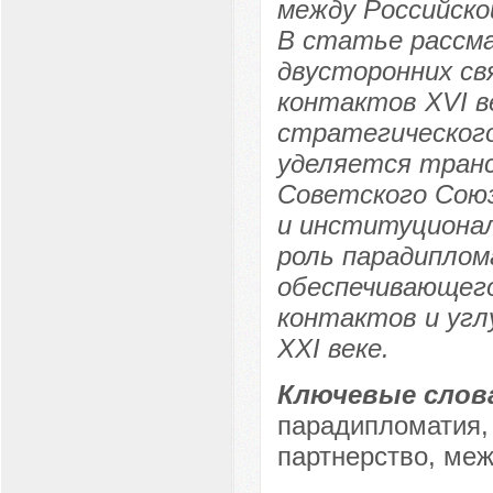
между Российско
В статье рассм
двусторонних св
контактов XVI в
стратегического
уделяется тран
Советского Союз
и институционал
роль парадиплом
обеспечивающег
контактов и угл
XXI веке.
Ключевые слов
парадипломатия, 
партнерство, меж