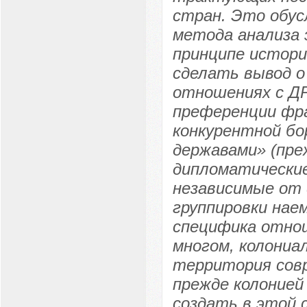
стран. Это обус
метода анализа 
принципе истори
сделать вывод о
отношениях с ДР
преференции фра
конкурентной бо
державами» (пре
дипломатические
независимые от 
группировки нае
специфика отнош
многом, колониа
территория совр
прежде колонией
создать в этой 