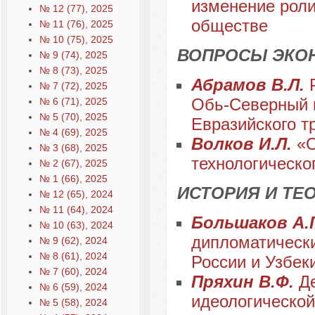
изменение роли
№ 12 (77), 2025
обществе
№ 11 (76), 2025
№ 10 (75), 2025
ВОПРОСЫ ЭКО
№ 9 (74), 2025
№ 8 (73), 2025
Абрамов В.Л.
№ 7 (72), 2025
Обь-Северный 
№ 6 (71), 2025
№ 5 (70), 2025
Евразийского т
№ 4 (69), 2025
Волков И.Л.
«О
№ 3 (68), 2025
технологическо
№ 2 (67), 2025
№ 1 (66), 2025
ИСТОРИЯ И Т
№ 12 (65), 2024
№ 11 (64), 2024
Большаков А.Г
№ 10 (63), 2024
дипломатическ
№ 9 (62), 2024
№ 8 (61), 2024
России и Узбек
№ 7 (60), 2024
Пряхин В.Ф.
Де
№ 6 (59), 2024
идеологической
№ 5 (58), 2024