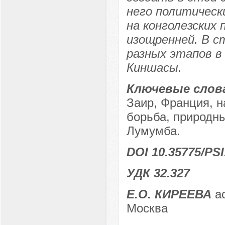
него политическ
на конголезских
изощренней. В с
разных этапов в
Киншасы.
Ключевые слов
Заир, Франция, н
борьба, природны
Лумумба.
DOI 10.35775/PSI
УДК 32.327
Е.О. КИРЕЕВА
ас
Москва