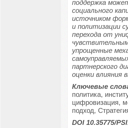
поддержка може
социального кап
источником форм
и политизации с
перехода от уни
чувствительным
упрощенные мех
самоуправляемы
партнерского д
оценки влияния
Ключевые слов
политика, инстит
цифровизация, м
подход, Стратеги
DOI 10.35775/PSI