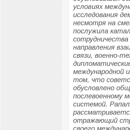
условиях междун
исследования де
несмотря на сме
послужила катал
сотрудничества
направления вза
связи, военно-т
дипломатические
международной и
том, что советс
обусловлено об
послевоенному м
системой. Рапал
рассматривается
отражающий стр
своего междунар