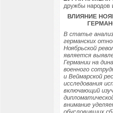
дружбы народов и
ВЛИЯНИЕ НОЯ
ГЕРМАНС
В статье анали
германских отнош
Ноябрьской рево
является выявле
Германии на дин
военного сотруд
и Веймарской ре
исследования ис
включающий изуч
дипломатической
внимание уделяе
обусловивших сб