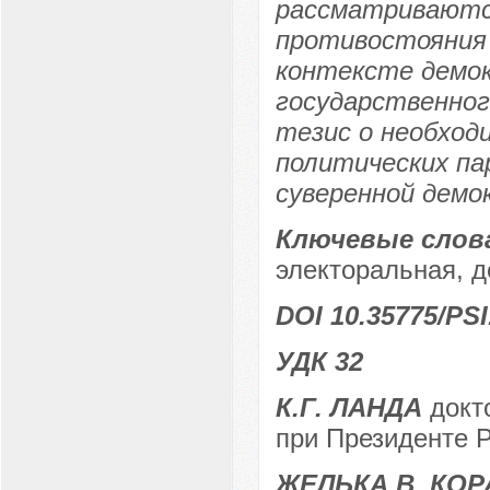
рассматриваютс
противостояния 
контексте демок
государственно
тезис о необхо
политических па
суверенной демо
Ключевые слов
электоральная, д
DOI 10.35775/PSI
УДК 32
К.Г. ЛАНДА
докт
при Президенте Р
ЖЕЛЬКА B. КОР