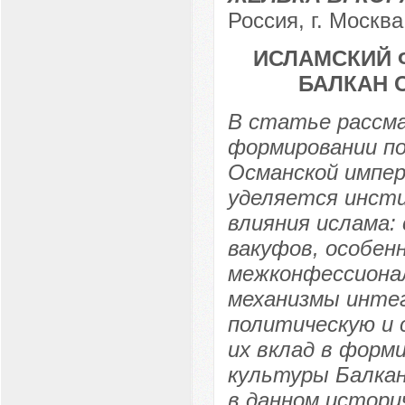
Россия, г. Москва
ИСЛАМСКИЙ 
БАЛКАН О
В статье рассма
формировании по
Османской импери
уделяется инст
влияния ислама:
вакуфов, особен
межконфессиона
механизмы интег
политическую и 
их вклад в форм
культуры Балкан
в данном истори