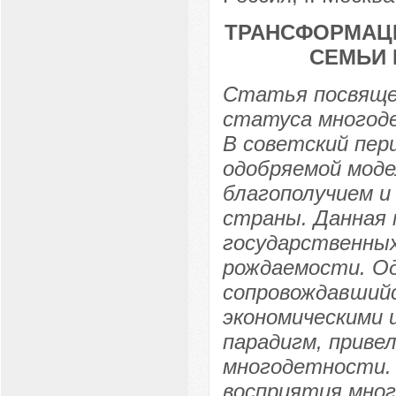
ТРАНСФОРМАЦИ
СЕМЬИ 
Статья посвяще
статуса многод
В советский пер
одобряемой моде
благополучием и
страны. Данная 
государственных
рождаемости. Од
сопровождавшийс
экономическими 
парадигм, приве
многодетности.
восприятия мног