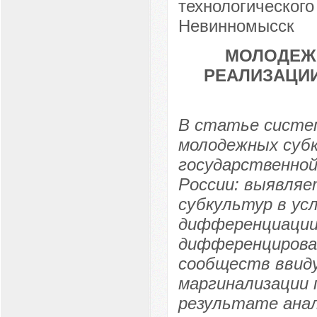
технологического
Невинномысск
МОЛОДЕЖН
РЕАЛИЗАЦИ
В статье систе
молодежных субк
государственной
России: выявля
субкультур в ус
дифференциации
дифференцирован
сообществ ввид
маргинализации 
результате анал