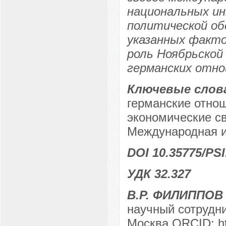
национальных ин
политической об
указанных факто
роль Ноябрьской
германских отно
Ключевые слов
германские отнош
экономические св
Международная и
DOI 10.35775/PSI
УДК 32.327
В.Р. ФИЛИППО
научный сотрудни
Москва ORCID: htt