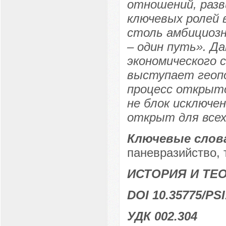
отношений, разв
ключевых ролей 
столь амбициозн
– один путь». Д
экономического 
выступает геоп
процесс открыто
не блок исключе
открыт для все
Ключевые слов
паневразийство, 
ИСТОРИЯ И Т
DOI 10.35775/PSI
УДК 002.304