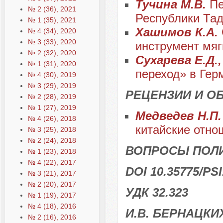
Тучина М.В.
Пе
№ 2 (36), 2021
Республики Тад
№ 1 (35), 2021
Хашимов К.А.
№ 4 (34), 2020
№ 3 (33), 2020
инструмент мяг
№ 2 (32), 2020
Сухарева Е.Д.
№ 1 (31), 2020
переход» в Гер
№ 4 (30), 2019
№ 3 (29), 2019
РЕЦЕНЗИИ И О
№ 2 (28), 2019
№ 1 (27), 2019
Медведев Н.П
№ 4 (26), 2018
китайские отно
№ 3 (25), 2018
№ 2 (24), 2018
ВОПРОСЫ ПОЛ
№ 1 (23), 2018
№ 4 (22), 2017
DOI 10.35775/PSI
№ 3 (21), 2017
№ 2 (20), 2017
УДК 32.323
№ 1 (19), 2017
№ 4 (18), 2016
И.В. БЕРНАЦКИ
№ 2 (16), 2016