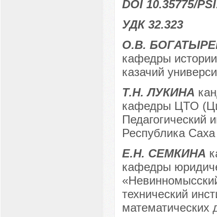
DOI 10.35775/PSI
УДК 32.323
О.В. БОГАТЫРЕ
кафедры истории
казачий университ
Т.Н. ЛУКИНА
кан
кафедры ЦТО (Ци
Педагогический и
Республика Саха (
Е.Н. СЕМКИНА
к
кафедры юридиче
«Невинномысский
технический инст
математических 