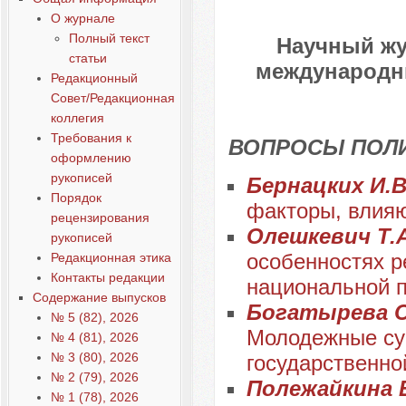
О журнале
Полный текст
Научный жу
статьи
международны
Редакционный
Совет/Редакционная
коллегия
Требования к
ВОПРОСЫ ПОЛ
оформлению
рукописей
Бернацких И.
Порядок
факторы, влия
рецензирования
Олешкевич Т.А
рукописей
особенностях р
Редакционная этика
Контакты редакции
национальной п
Содержание выпусков
Богатырева О.
№ 5 (82), 2026
Молодежные суб
№ 4 (81), 2026
№ 3 (80), 2026
государственно
№ 2 (79), 2026
Полежайкина Е
№ 1 (78), 2026