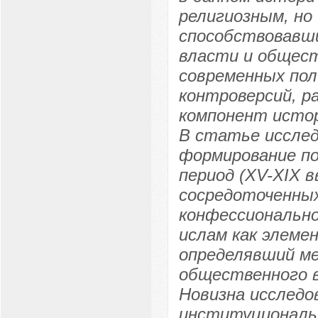
религиозным, но
способствовавш
власти и общест
современных пол
контроверсий, р
компонент истор
В статье исслед
формирование по
период (XV-XIX 
сосредоточенных
конфессиональн
ислам как элеме
определявший м
общественного в
Новизна исследо
институциональн