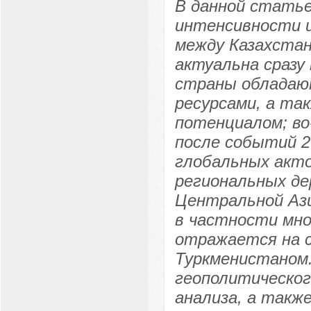
В данной стать
интенсивности 
между Казахстан
актуальна сразу 
страны обладаю
ресурсами, а т
потенциалом; во
после событий 2
глобальных акто
региональных дер
Центральной Ази
в частности мно
отражается на 
Туркменистаном
геополитическог
анализа, а такж