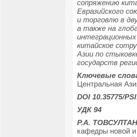
сопряжению кит
Евразийского со
и торговлю в дв
а также на глоб
интеграционных 
китайское сотр
Азии по стыковк
государств реги
Ключевые слов
Центральная Ази
DOI 10.35775/PSI
УДК 94
Р.А. ТОВСУЛТА
кафедры новой и