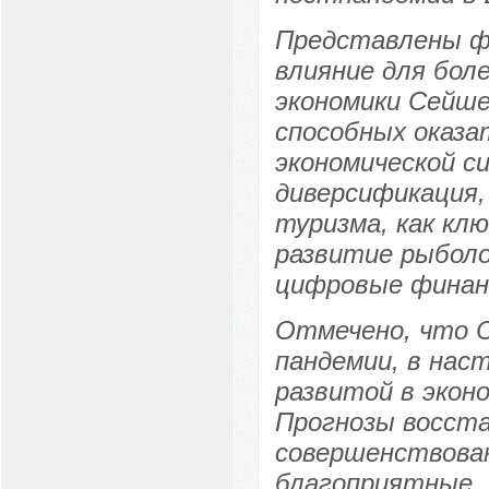
Представлены ф
влияние для бол
экономики Сейше
способных оказа
экономической с
диверсификация,
туризма, как кл
развитие рыболо
цифровые финанс
Отмечено, что С
пандемии, в нас
развитой в экон
Прогнозы восста
совершенствован
благоприятные.