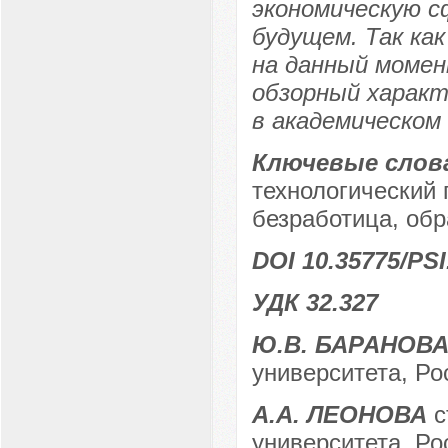
экономическую с
будущем. Так ка
на данный моме
обзорный характ
в академическом 
Ключевые слов
технологический 
безработица, обр
DOI 10.35775/PSI
УДК 32.327
Ю.В. БАРАНОВ
университета, Ро
А.А. ЛЕОНОВА
с
университета, Ро