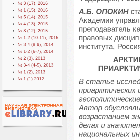
№ 3 (17), 2016
А.Б. ОПОКИН
ст
№ 1 (15), 2016
№ 5 (14), 2015
Академии управл
№ 4 (13), 2015
преподаватель ка
№ 3 (12), 2015
правовых дисцип
№ 1-2 (10-11), 2015
№ 3-4 (8-9), 2014
института, Россия
№ 1-2 (6-7), 2014
АРКТИ
№ 2 (3), 2013
№ 3-4 (4-5), 2013
ПРИАРКТИ
№ 1 (2), 2013
№ 1 (1) 2012
В статье иссле
приарктических 
геополитические
Автор обусловли
возрастанием зн
делах и значите
национальных ин