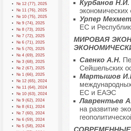
Курбанов Н.И
№ 12 (77), 2025
экономических 
№ 11 (76), 2025
№ 10 (75), 2025
Урпер Мехме
№ 9 (74), 2025
ЕС и Республик
№ 8 (73), 2025
№ 7 (72), 2025
МИРОВАЯ ЭКО
№ 6 (71), 2025
ЭКОНОМИЧЕСК
№ 5 (70), 2025
№ 4 (69), 2025
Саенко А.Н.
Пе
№ 3 (68), 2025
Сейшельских о
№ 2 (67), 2025
№ 1 (66), 2025
Мартышов И
№ 12 (65), 2024
международных
№ 11 (64), 2024
ЕС и ЕАЭС
№ 10 (63), 2024
Лаврентьев А
№ 9 (62), 2024
№ 8 (61), 2024
на развитие эк
№ 7 (60), 2024
геополитическо
№ 6 (59), 2024
№ 5 (58), 2024
СОВРЕМЕННЫЕ