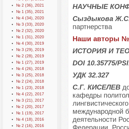
НАУЧНЫЕ КОН
№ 2 (36), 2021
№ 1 (35), 2021
Сыздыкова Ж.С
№ 4 (34), 2020
№ 3 (33), 2020
партнерства
№ 2 (32), 2020
№ 1 (31), 2020
Наши авторы № 
№ 4 (30), 2019
ИСТОРИЯ И Т
№ 3 (29), 2019
№ 2 (28), 2019
DOI 10.35775/PSI
№ 1 (27), 2019
№ 4 (26), 2018
УДК 32.327
№ 3 (25), 2018
№ 2 (24), 2018
С.Г. КИСЕЛЕВ
до
№ 1 (23), 2018
кафедры политол
№ 4 (22), 2017
№ 3 (21), 2017
лингвистическог
№ 2 (20), 2017
международной б
№ 1 (19), 2017
деятельности Ро
№ 4 (18), 2016
№ 2 (16), 2016
Федерации, Росси