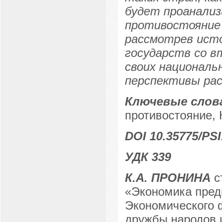
будет проанализ
противостояние 
рассмотрев ист
государств со в
своих националь
перспективы рас
Ключевые слов
противостояние, 
DOI 10.35775/PSI
УДК 339
К.А. ПРОНИНА
с
«Экономика пред
Экономического ф
дружбы народов 