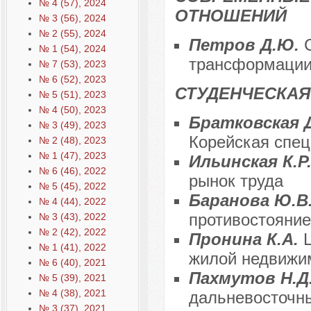
№ 4 (57), 2024
ОТНОШЕНИЙ
№ 3 (56), 2024
№ 2 (55), 2024
Петров Д.Ю.
№ 1 (54), 2024
трансформации
№ 7 (53), 2023
№ 6 (52), 2023
СТУДЕНЧЕСКАЯ
№ 5 (51), 2023
№ 4 (50), 2023
Братковская Д.
№ 3 (49), 2023
Корейская спец
№ 2 (48), 2023
№ 1 (47), 2023
Ильинская К.Р
№ 6 (46), 2022
рынок труда
№ 5 (45), 2022
Баранова Ю.В.
№ 4 (44), 2022
противостояние
№ 3 (43), 2022
№ 2 (42), 2022
Пронина К.А.
№ 1 (41), 2022
жилой недвижи
№ 6 (40), 2021
Пахмутов Н.Д
№ 5 (39), 2021
№ 4 (38), 2021
дальневосточны
№ 3 (37), 2021