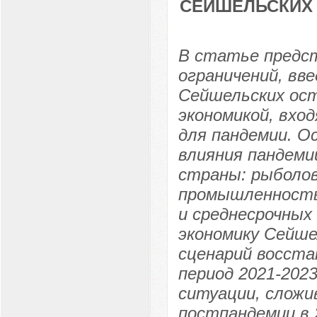
СЕЙШЕЛЬСКИХ 
В статье предст
ограничений, вв
Сейшельских ост
экономикой, вхо
для пандемии. О
влияния пандеми
страны: рыболо
промышленность
и среднесрочных
экономику Сейше
сценарий восста
период 2021-2023
ситуации, сложи
постпандемии в 2