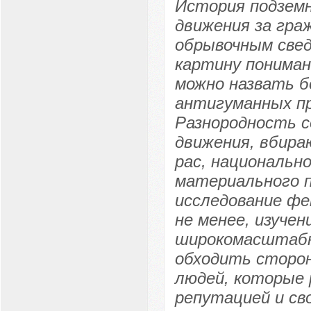
История подземн
движения за граж
обрывочным све
картину пониман
можно назвать б
антигуманных пр
Разнородность с
движения, вбира
рас, национально
материального п
исследование фе
не менее, изучен
широкомасштабно
обходить сторон
людей, которые 
репутацией и св