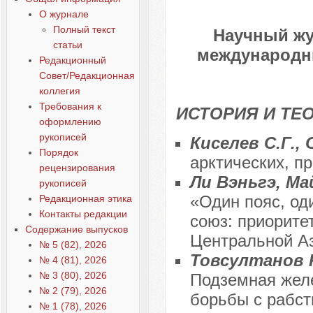
О журнале
Полный текст
Научный жу
статьи
международны
Редакционный
Совет/Редакционная
коллегия
Требования к
ИСТОРИЯ И Т
оформлению
рукописей
Киселев С.Г.,
Порядок
арктических, п
рецензирования
Ли Вэньгэ, М
рукописей
«Один пояс, од
Редакционная этика
Контакты редакции
союз: приорите
Содержание выпусков
Центральной А
№ 5 (82), 2026
Товсултанов Р
№ 4 (81), 2026
№ 3 (80), 2026
Подземная желе
№ 2 (79), 2026
борьбы с рабс
№ 1 (78), 2026