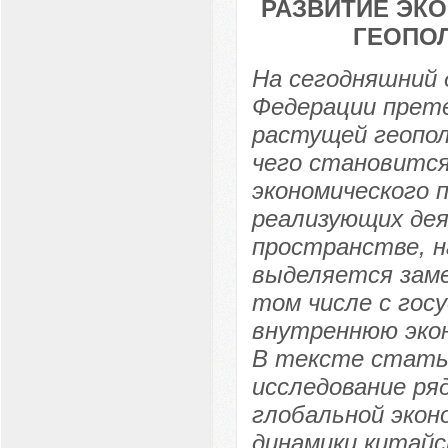
РАЗВИТИЕ ЭК
ГЕОПО
На сегодняшний 
Федерации прете
растущей геопо
чего становится
экономического 
реализующих дея
пространстве, н
выделяется заме
том числе с гос
внутреннюю экон
В тексте стать
исследование ря
глобальной экон
динамики китайс