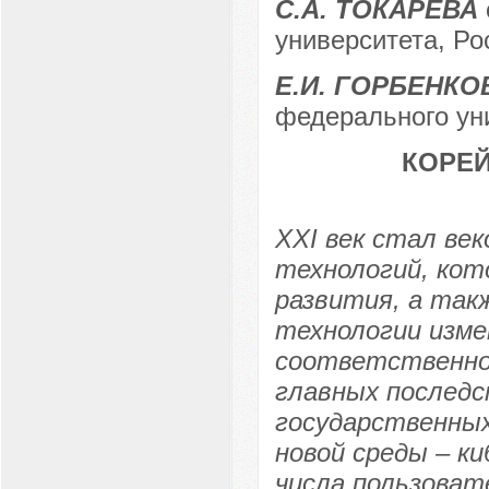
С.А. ТОКАРЕВА
университета, Ро
Е.И. ГОРБЕНКО
федерального уни
КОРЕ
XXI век стал ве
технологий, кот
развития, а так
технологии изме
соответственно,
главных послед
государственных
новой среды – к
числа пользова