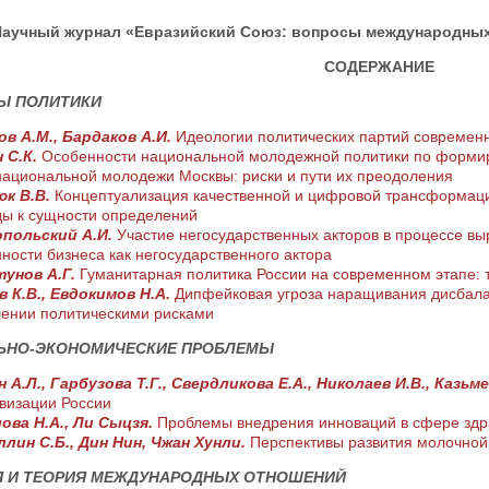
аучный журнал «Евразийский Союз: вопросы международных о
СОДЕРЖАНИЕ
Ы ПОЛИТИКИ
ов А.М., Бардаков А.И.
Идеологии политических партий современ
н С.К.
Особенности национальной молодежной политики по формир
ациональной молодежи Москвы: риски и пути их преодоления
юк В.В.
Концептуализация качественной и цифровой трансформаци
ы к сущности определений
польский А.И.
Участие негосударственных акторов в процессе вы
ности бизнеса как негосударственного актора
унов А.Г.
Гуманитарная политика России на современном этапе: 
в К.В., Евдокимов Н.А.
Дипфейковая угроза наращивания дисбала
ении политическими рисками
ЬНО-ЭКОНОМИЧЕСКИЕ ПРОБЛЕМЫ
 А.Л., Гарбузова Т.Г., Свердликова Е.А., Николаев И.В., Казьм
визации России
ова Н.А., Ли Сыцзя.
Проблемы внедрения инноваций в сфере зд
ллин С.Б., Дин Нин, Чжан Хунли.
Перспективы развития молочной
Я И ТЕОРИЯ МЕЖДУНАРОДНЫХ ОТНОШЕНИЙ