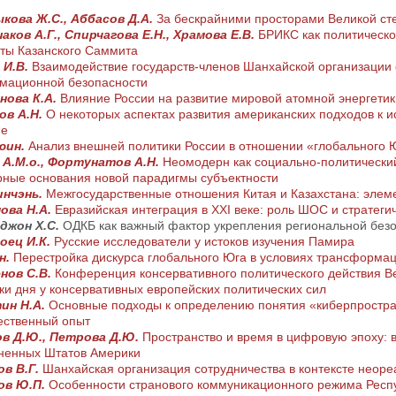
кова Ж.С., Аббасов Д.А.
За бескрайними просторами Великой ст
ков А.Г., Спирчагова Е.Н., Храмова Е.В.
БРИКС как политическо
ты Казанского Саммита
 И.В.
Взаимодействие государств-членов Шанхайской организации 
мационной безопасности
нова К.А.
Влияние России на развитие мировой атомной энергетики
ов А.Н.
О некоторых аспектах развития американских подходов к 
не
юин.
Анализ внешней политики России в отношении «глобального 
 А.М.o., Фортунатов А.Н.
Неомодерн как социально-политический
рные основания новой парадигмы субъектности
инчэнь.
Межгосударственные отношения Китая и Казахстана: элеме
ова Н.А.
Евразийская интеграция в XXI веке: роль ШОС и стратеги
джон Х.С.
ОДКБ как важный фактор укрепления региональной без
оец И.К.
Русские исследователи у истоков изучения Памира
н.
Перестройка дискурса глобального Юга в условиях трансформа
нов С.В.
Конференция консервативного политического действия В
ки дня у консервативных европейских политических сил
ин Н.А.
Основные подходы к определению понятия «киберпростра
ественный опыт
в Д.Ю., Петрова Д.Ю.
Пространство и время в цифровую эпоху: 
ненных Штатов Америки
ов В.Г.
Шанхайская организация сотрудничества в контексте неор
ов Ю.П.
Особенности странового коммуникационного режима Респу