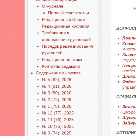
О журнале
Н
Полный текст статьи
Редакционный Совет/
Редакционная коллегия
ВОПРОС
Требования к
Логин
оформлению рукописей
Князя
Порядок рецензирования
многон
рукописей
Козен
Редакционная этика
подход
Петро
Контакты редакции
особен
Содержание выпусков
Шляхт
№ 5 (82), 2026
Фадее
№ 4 (81), 2026
управл
№ 3 (80), 2026
СОЦИАЛ
№ 2 (79), 2026
№ 1 (78), 2026
Золкин
цифро
№ 12 (77), 2025
Шувал
№ 11 (76), 2025
Зайну
№ 10 (75), 2025
ИСТОРИ
№ 9 (74), 2025