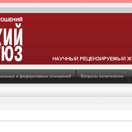
нальных и федеративных отношений
Вопросы политологии