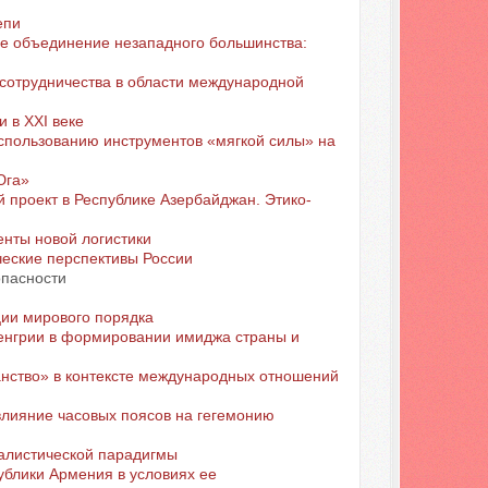
епи
е объединение незападного большинства:
сотрудничества в области международной
 в XXI веке
использованию инструментов «мягкой силы» на
Юга»
 проект в Республике Азербайджан. Этико-
нты новой логистики
ческие перспективы России
опасности
ции мирового порядка
енгрии в формировании имиджа страны и
нство» в контексте международных отношений
влияние часовых поясов на гегемонию
еалистической парадигмы
блики Армения в условиях ее