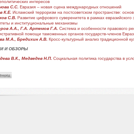
политических интересов
нова С.С.
Евразия – новая сцена международных отношений
в К.Е.
Исламский терроризм на постсоветском пространстве: осно
ов С.В.
Развитие цифрового суверенитета в рамках евразийского 
итеты и институциональные механизмы
ров А.А., Г.А. Артемов Г.А.
Система и особенности правового р
стративной помощи таможенных органов государств-членов Евраз
а М.А., Бредихин А.В.
Кросс-культурный анализ традиционной ку
И И ОБЗОРЫ
дева В.К., Медведев Н.П.
Социальная политика государства в усл
Вперёд