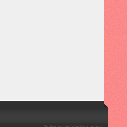
↑↑↑
Template designed by LernVid.com
Achamel