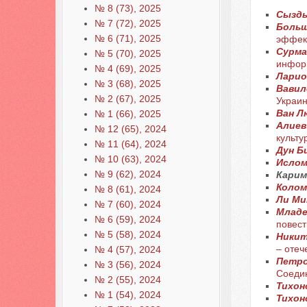
№ 8 (73), 2025
Сызды
№ 7 (72), 2025
Больша
№ 6 (71), 2025
эффек
Сурма
№ 5 (70), 2025
инфор
№ 4 (69), 2025
Ларио
№ 3 (68), 2025
Вавил
№ 2 (67), 2025
Украи
Ван Л
№ 1 (66), 2025
Алиев
№ 12 (65), 2024
культу
№ 11 (64), 2024
Дун Б
№ 10 (63), 2024
Ислом
№ 9 (62), 2024
Карим
Колом
№ 8 (61), 2024
Ли Ми
№ 7 (60), 2024
Младе
№ 6 (59), 2024
повест
№ 5 (58), 2024
Никит
– отеч
№ 4 (57), 2024
Петро
№ 3 (56), 2024
Соеди
№ 2 (55), 2024
Тихон
№ 1 (54), 2024
Тихон