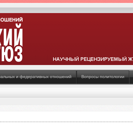
нальных и федеративных отношений
Вопросы политологии