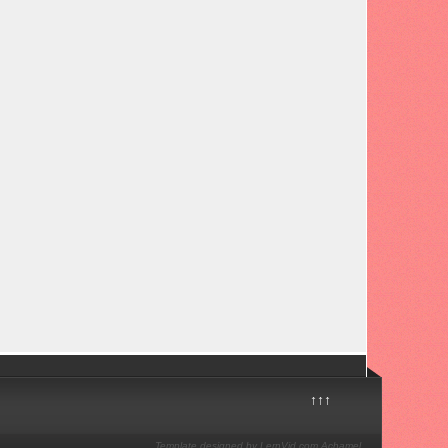
↑↑↑
Template designed by LernVid.com
Achamel