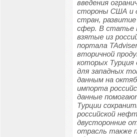
введения ограни
стороны США и д
стран, развитие
сфер. В статье 
взятые из росси
портала TAdvise
вторичной проду
которых Турция
для западных то
данным на октяб
импорта российс
данные помогаю
Турции сохранить
российской нефт
двусторонние о
отрасль также 