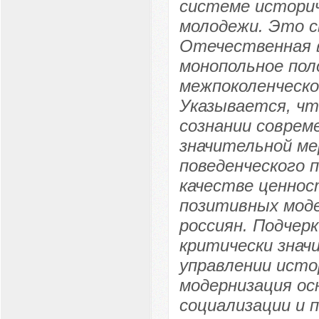
системе историч
молодежи. Это 
Отечественная 
монопольное пол
межпоколенческо
Указывается, чт
сознании соврем
значительной м
поведенческого 
качестве ценнос
позитивных моде
россиян. Подчер
критически знач
управлении исто
модернизация о
социализации и 