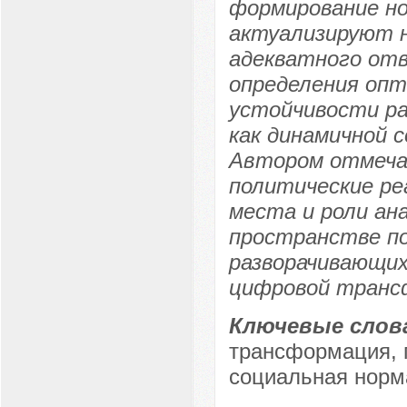
формирование но
актуализируют 
адекватного от
определения оп
устойчивости ра
как динамичной 
Автором отмеча
политические ре
места и роли ан
пространстве по
разворачивающи
цифровой транс
Ключевые слов
трансформация, 
социальная норм