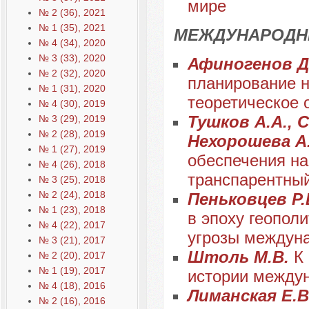
мире
№ 2 (36), 2021
№ 1 (35), 2021
МЕЖДУНАРОДН
№ 4 (34), 2020
№ 3 (33), 2020
Афиногенов Д.
№ 2 (32), 2020
планирование н
№ 1 (31), 2020
теоретическое
№ 4 (30), 2019
Тушков А.А., 
№ 3 (29), 2019
№ 2 (28), 2019
Нехорошева А
№ 1 (27), 2019
обеспечения на
№ 4 (26), 2018
транспарентный
№ 3 (25), 2018
№ 2 (24), 2018
Пеньковцев Р.
№ 1 (23), 2018
в эпоху геопол
№ 4 (22), 2017
угрозы междуна
№ 3 (21), 2017
Штоль М.В.
К
№ 2 (20), 2017
№ 1 (19), 2017
истории междун
№ 4 (18), 2016
Лиманская Е.В.
№ 2 (16), 2016