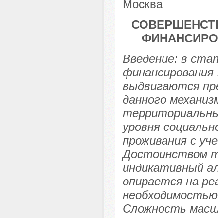
Москва
СОВЕРШЕНСТ
ФИНАНСИРО
Введение: в ст
финансирования 
выдвигаются пр
данного механиз
территориальны
уровня социальн
проживания с уч
Достоинством т
индикативный а
опирается на ре
необходимостью
Сложность масш