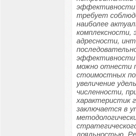
эффективности 
требует соблюде
наиболее актуа
комплексности,
адресности, инт
последовательно
эффективности 
можно отнести 
стоимостных пок
увеличение удел
численности, пр
характеристик 
заключается в у
методологическ
стратегического
лояльностью. Ре