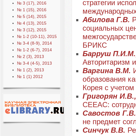
стратегии испо
№ 3 (17), 2016
международных
№ 1 (15), 2016
№ 5 (14), 2015
Абилова Г.В.
Р
№ 4 (13), 2015
социальных цен
№ 3 (12), 2015
межгосударств
№ 1-2 (10-11), 2015
№ 3-4 (8-9), 2014
БРИКС
№ 1-2 (6-7), 2014
Барруш П.И.М.
№ 2 (3), 2013
Авторитаризм 
№ 3-4 (4-5), 2013
Варгина В.М.
№ 1 (2), 2013
№ 1 (1) 2012
образования ка
Корея с учетом
Григорян И.В.
CEEAC: cотрудн
Савостов Г.В
не предмет сог
Синчук В.В.
Ре