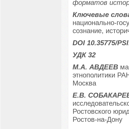
форматов истори
Ключевые слов
национально-госу
сознание, истори
DOI 10.35775/PSI
УДК 32
М.А. АВДЕЕВ
маг
этнополитики РАН
Москва
Е.В. СОБАКАРЕ
исследовательско
Ростовского юрид
Ростов-на-Дону