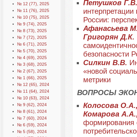
Петушков Г.В
№ 12 (77), 2025
интерпретации 
№ 11 (76), 2025
№ 10 (75), 2025
России: перспе
№ 9 (74), 2025
Афанасьева М.
№ 8 (73), 2025
Григорян Д.К.
№ 7 (72), 2025
самоидентичнос
№ 6 (71), 2025
№ 5 (70), 2025
безопасности Р
№ 4 (69), 2025
Силкин В.В.
И
№ 3 (68), 2025
«новой социаль
№ 2 (67), 2025
№ 1 (66), 2025
метрики
№ 12 (65), 2024
ВОПРОСЫ ЭКО
№ 11 (64), 2024
№ 10 (63), 2024
Колосова О.А.,
№ 9 (62), 2024
№ 8 (61), 2024
Комарова А.А.
№ 7 (60), 2024
формирования с
№ 6 (59), 2024
потребительск
№ 5 (58), 2024