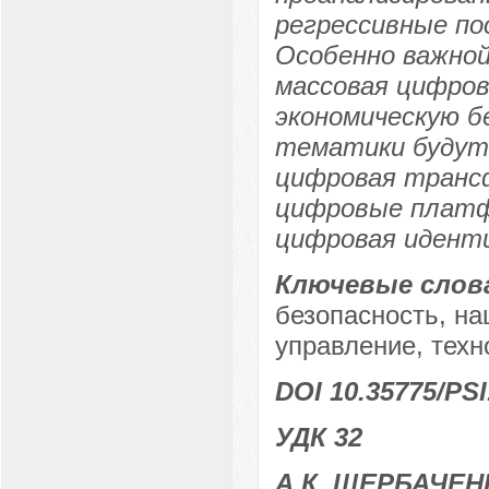
регрессивные п
Особенно важной
массовая цифров
экономическую б
тематики будут
цифровая трансф
цифровые платф
цифровая идент
Ключевые слов
безопасность, на
управление, техн
DOI 10.35775/PSI
УДК 32
А.К. ЩЕРБАЧЕ