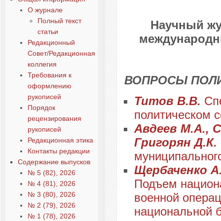
О журнале
Полный текст
Научный жу
статьи
международны
Редакционный
Совет/Редакционная
коллегия
Требования к
ВОПРОСЫ ПОЛ
оформлению
рукописей
Титов В.В.
Сп
Порядок
политическом с
рецензирования
Авдеев М.А., С
рукописей
Григорян Д.К.
Редакционная этика
Контакты редакции
муниципального
Содержание выпусков
Щербаченко А.
№ 5 (82), 2026
Подъем национа
№ 4 (81), 2026
№ 3 (80), 2026
военной опера
№ 2 (79), 2026
национальной б
№ 1 (78), 2026