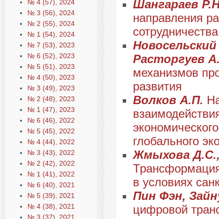
Шангараев Р.Н
№ 4 (57), 2024
№ 3 (56), 2024
направления ра
№ 2 (55), 2024
сотрудничества
№ 1 (54), 2024
Новосельский С
№ 7 (53), 2023
№ 6 (52), 2023
Расторгуев А.
№ 5 (51), 2023
механизмов про
№ 4 (50), 2023
развития
№ 3 (49), 2023
Волков А.П.
На
№ 2 (48), 2023
№ 1 (47), 2023
взаимодействия
№ 6 (46), 2022
экономического
№ 5 (45), 2022
глобального эк
№ 4 (44), 2022
Жмыхова Д.С.,
№ 3 (43), 2022
№ 2 (42), 2022
Трансформация 
№ 1 (41), 2022
в условиях сан
№ 6 (40), 2021
Пин Фэн, Зайн
№ 5 (39), 2021
№ 4 (38), 2021
цифровой тран
№ 3 (37), 2021