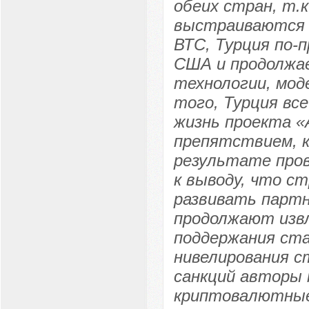
обеих стран, т.
выстраиваются н
ВТС, Турция по-
США и продолжае
технологии, мод
того, Турция вс
жизнь проекта «
препятствием, 
результате пров
к выводу, что с
развивать партн
продолжают извл
поддержания ст
нивелирования с
санкций авторы
криптовалютные