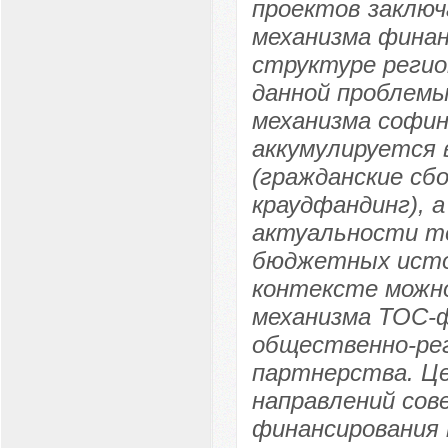
проектов заклю
механизма финан
структуре реги
данной проблем
механизма софин
аккумулируется 
(гражданские сб
краудфандинг), 
актуальности т
бюджетных источ
контексте можн
механизма ТОС-
общественно-рег
партнерства. Це
направлений сов
финансирования 