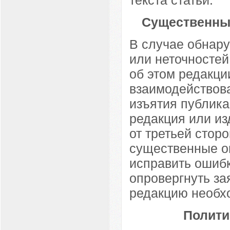
Существенны
В случае обнар
или неточностей
об этом редакци
взаимодействова
изъятия публика
редакция или и
от третьей стор
существенные ош
исправить ошибк
опровергнуть за
редакцию необх
Полити