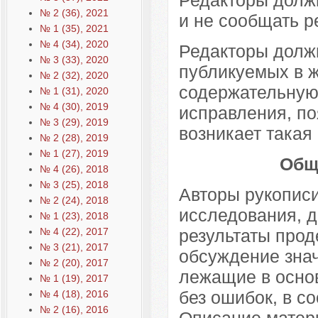
№ 2 (36), 2021
и не сообщать р
№ 1 (35), 2021
№ 4 (34), 2020
Редакторы должн
№ 3 (33), 2020
публикуемых в ж
№ 2 (32), 2020
содержательную 
№ 1 (31), 2020
№ 4 (30), 2019
исправления, по
№ 3 (29), 2019
возникает такая
№ 2 (28), 2019
№ 1 (27), 2019
Общ
№ 4 (26), 2018
№ 3 (25), 2018
Авторы рукописи
№ 2 (24), 2018
исследования, 
№ 1 (23), 2018
результаты прод
№ 4 (22), 2017
№ 3 (21), 2017
обсуждение зна
№ 2 (20), 2017
лежащие в осно
№ 1 (19), 2017
без ошибок, в с
№ 4 (18), 2016
№ 2 (16), 2016
Описание матер