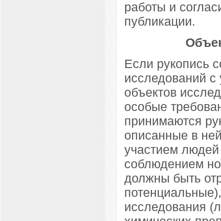
работы и соглас
публикации.
Объек
Если рукопись 
исследований с 
объектов исслед
особые требован
принимаются рук
описанные в не
участием людей
соблюдением но
должны быть отр
потенциальные),
исследования (л
химических преп