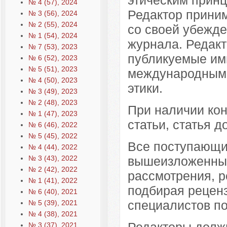
№ 4 (57), 2024
Редактор приним
№ 3 (56), 2024
№ 2 (55), 2024
со своей убежде
№ 1 (54), 2024
журнала. Редакт
№ 7 (53), 2023
публикуемые им
№ 6 (52), 2023
№ 5 (51), 2023
международным 
№ 4 (50), 2023
этики.
№ 3 (49), 2023
№ 2 (48), 2023
При наличии кон
№ 1 (47), 2023
статьи, статья 
№ 6 (46), 2022
№ 5 (45), 2022
Все поступающие
№ 4 (44), 2022
вышеизложенным
№ 3 (43), 2022
№ 2 (42), 2022
рассмотрения, р
№ 1 (41), 2022
подбирая реценз
№ 6 (40), 2021
специалистов по
№ 5 (39), 2021
№ 4 (38), 2021
Редакторы должн
№ 3 (37), 2021