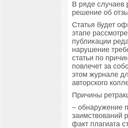
В ряде случаев
решение об отзы
Статья будет оф
этапе рассмотре
публикации реда
нарушение треб
статьи по причи
повлечет за соб
этом журнале дл
авторского колл
Причины ретракц
– обнаружение пл
заимствований ри
факт плагиата с