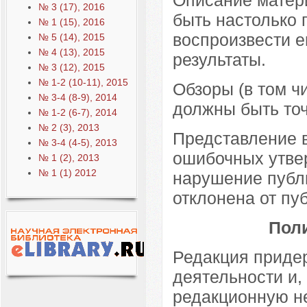
№ 3 (17), 2016
быть настолько 
№ 1 (15), 2016
воспроизвести е
№ 5 (14), 2015
№ 4 (13), 2015
результаты.
№ 3 (12), 2015
№ 1-2 (10-11), 2015
Обзоры (в том ч
№ 3-4 (8-9), 2014
должны быть то
№ 1-2 (6-7), 2014
№ 2 (3), 2013
Представление 
№ 3-4 (4-5), 2013
ошибочных утвер
№ 1 (2), 2013
№ 1 (1) 2012
нарушение публи
отклонена от пу
Пол
Редакция придер
деятельности и,
редакционную н