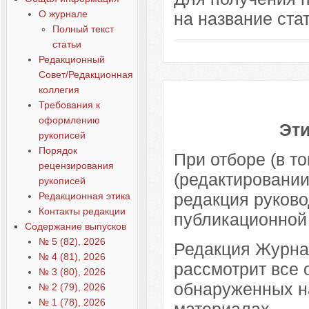
О журнале
на название ста
Полный текст
статьи
Редакционный
Совет/Редакционная
коллегия
Требования к
оформлению
Эт
рукописей
Порядок
При отборе (в т
рецензирования
(редактировании
рукописей
редакция руков
Редакционная этика
Контакты редакции
публикационной 
Содержание выпусков
№ 5 (82), 2026
Редакция Журна
№ 4 (81), 2026
рассмотрит все
№ 3 (80), 2026
обнаруженных н
№ 2 (79), 2026
№ 1 (78), 2026
материалах.