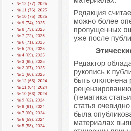
№ 12 (77), 2025
№ 11 (76), 2025
Редакция считае
№ 10 (75), 2025
можно более оп
№ 9 (74), 2025
пропущенных ош
№ 8 (73), 2025
№ 7 (72), 2025
уже после публи
№ 6 (71), 2025
№ 5 (70), 2025
Этически
№ 4 (69), 2025
Редактор облад
№ 3 (68), 2025
№ 2 (67), 2025
рукопись к публ
№ 1 (66), 2025
быть отклонена
№ 12 (65), 2024
рецензированию,
№ 11 (64), 2024
№ 10 (63), 2024
(тематика статьи
№ 9 (62), 2024
статья очевидно 
№ 8 (61), 2024
была опубликова
№ 7 (60), 2024
№ 6 (59), 2024
материалах выя
№ 5 (58), 2024
этическим принц