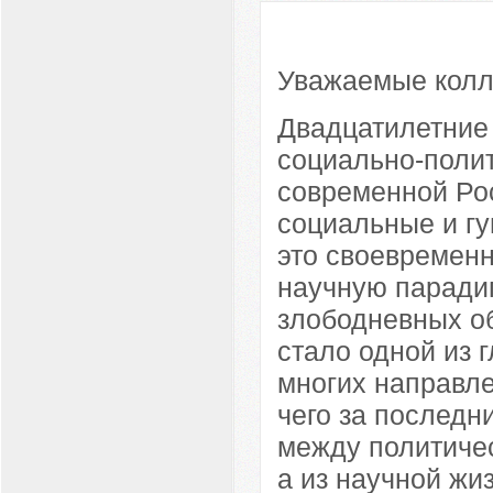
Уважаемые колле
Двадцатилетние 
социально-поли
современной Ро
социальные и гу
это своевремен
научную паради
злободневных о
стало одной из 
многих направле
чего за последн
между политичес
а из научной жи