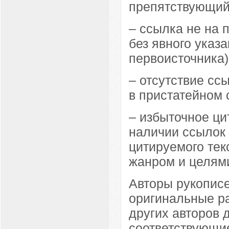
препятствующий
– ссылка не на 
без явного указ
первоисточника)
– отсутствие сс
в пристатейном 
– избыточное цит
наличии ссылок 
цитируемого тек
жанром и целями
Авторы рукопис
оригинальные ра
других авторов
соответствующие