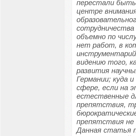
перестали быть 
центре внимания
образовательног
сотрудничества 
объемно по числ
нет работ, в ко
инструментарий
видению того, к
развития научны
Германии; куда и
сфере, если на 
естественные д
препятствия, тр
бюрократические
препятствия не 
Данная статья п