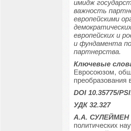
имидж государст
важность партне
европейскими ор
демократических
европейских и ро
и фундамента по
партнерства.
Ключевые слов
Евросоюзом, общ
преобразования в
DOI 10.35775/PSI
УДК 32.327
А.А. СУЛЕЙМЕН
политических на