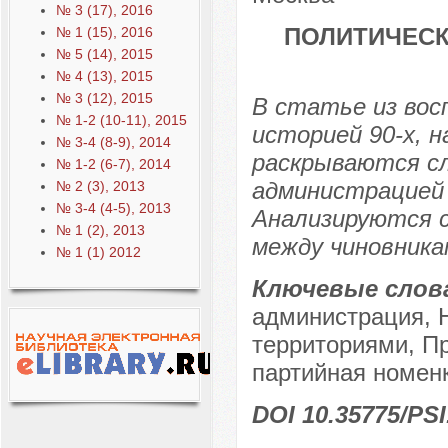
№ 3 (17), 2016
ПОЛИТИЧЕСК
№ 1 (15), 2016
№ 5 (14), 2015
№ 4 (13), 2015
№ 3 (12), 2015
В статье из вос
№ 1-2 (10-11), 2015
историей 90-х, 
№ 3-4 (8-9), 2014
раскрываются с
№ 1-2 (6-7), 2014
администрацией
№ 2 (3), 2013
№ 3-4 (4-5), 2013
Анализируются 
№ 1 (2), 2013
между чиновника
№ 1 (1) 2012
Ключевые слов
администрация, Н
территориями, П
партийная номен
DOI 10.35775/PSI