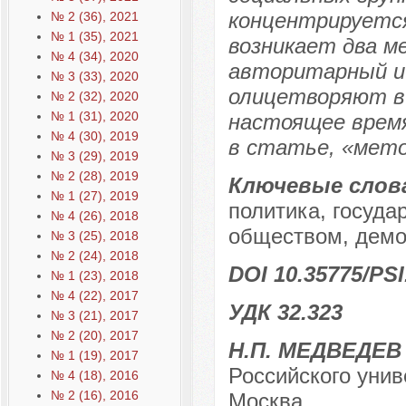
концентрируется
№ 2 (36), 2021
№ 1 (35), 2021
возникает два м
№ 4 (34), 2020
авторитарный и
№ 3 (33), 2020
олицетворяют в 
№ 2 (32), 2020
№ 1 (31), 2020
настоящее время
№ 4 (30), 2019
в статье, «мето
№ 3 (29), 2019
№ 2 (28), 2019
Ключевые слов
№ 1 (27), 2019
политика, госуда
№ 4 (26), 2018
обществом, демо
№ 3 (25), 2018
№ 2 (24), 2018
DOI 10.35775/PSI
№ 1 (23), 2018
№ 4 (22), 2017
УДК 32.323
№ 3 (21), 2017
№ 2 (20), 2017
Н.П. МЕДВЕДЕВ
№ 1 (19), 2017
Российского унив
№ 4 (18), 2016
№ 2 (16), 2016
Москва