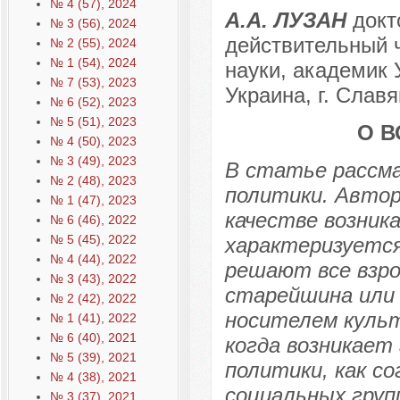
№ 4 (57), 2024
А.А. ЛУЗАН
докт
№ 3 (56), 2024
действительный 
№ 2 (55), 2024
№ 1 (54), 2024
науки, академик 
№ 7 (53), 2023
Украина, г. Славя
№ 6 (52), 2023
№ 5 (51), 2023
О 
№ 4 (50), 2023
№ 3 (49), 2023
В статье рассма
№ 2 (48), 2023
политики. Автор
№ 1 (47), 2023
качестве возник
№ 6 (46), 2022
№ 5 (45), 2022
характеризуется
№ 4 (44), 2022
решают все взро
№ 3 (43), 2022
старейшина или 
№ 2 (42), 2022
носителем культ
№ 1 (41), 2022
№ 6 (40), 2021
когда возникает
№ 5 (39), 2021
политики, как с
№ 4 (38), 2021
социальных груп
№ 3 (37), 2021