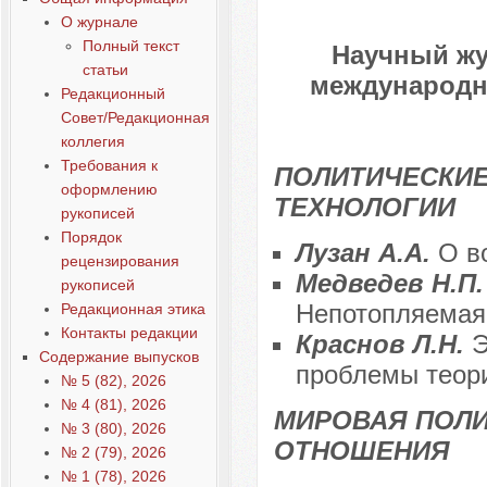
О журнале
Полный текст
Научный жу
статьи
международны
Редакционный
Совет/Редакционная
коллегия
Требования к
ПОЛИТИЧЕСКИЕ
оформлению
ТЕХНОЛОГИИ
рукописей
Порядок
Лузан А.А.
О в
рецензирования
Медведев Н.П
рукописей
Непотопляемая
Редакционная этика
Контакты редакции
Краснов Л.Н.
Э
Содержание выпусков
проблемы теори
№ 5 (82), 2026
№ 4 (81), 2026
МИРОВАЯ ПОЛ
№ 3 (80), 2026
ОТНОШЕНИЯ
№ 2 (79), 2026
№ 1 (78), 2026