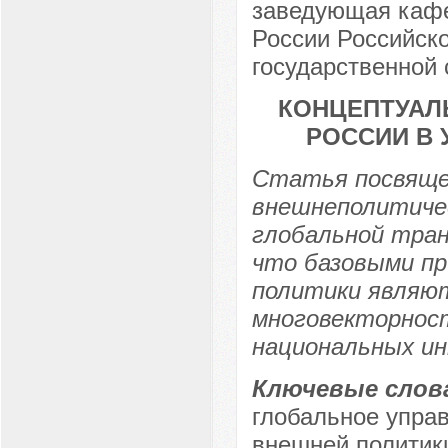
заведующая кафе
России Российско
государственной 
КОНЦЕПТУАЛ
РОССИИ В
Статья посвяще
внешнеполитичес
глобальной тран
что базовыми п
политики являю
многовекторност
национальных ин
Ключевые слов
глобальное управ
внешней политик