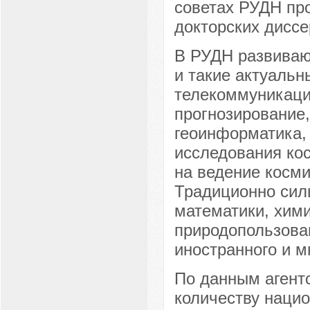
советах РУДН про
докторских диссе
В РУДН развиваю
и такие актуальн
телекоммуникаци
прогнозирование
геоинформатика, 
исследования ко
на ведение косми
Традиционно сил
математики, хим
природопользован
иностранного и м
По данным агентс
количеству нацио