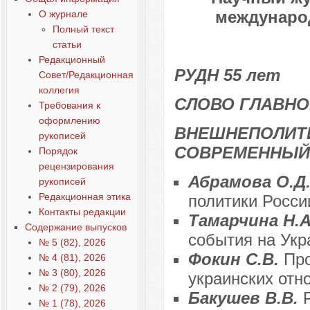
международ
О журнале
Полный текст
статьи
Редакционный
РУДН 55 лет
Совет/Редакционная
коллегия
СЛОВО ГЛАВНО
Требования к
оформлению
ВНЕШНЕПОЛИТИ
рукописей
СОВРЕМЕННЫЙ
Порядок
рецензирования
Абрамова О.Д
рукописей
Редакционная этика
политики Росси
Контакты редакции
Тамарчина Н.
Содержание выпусков
события на Укр
№ 5 (82), 2026
Фокин С.В.
Про
№ 4 (81), 2026
№ 3 (80), 2026
украинских отн
№ 2 (79), 2026
Бакушев В.В.
№ 1 (78), 2026