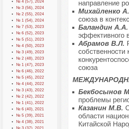
№ 4 (57), 2024
направление ро
№ 3 (56), 2024
Михайленко А
№ 2 (55), 2024
союза в контек
№ 1 (54), 2024
Баландин А.А
№ 7 (53), 2023
№ 6 (52), 2023
эффективного 
№ 5 (51), 2023
Абрамов В.Л.
№ 4 (50), 2023
собственности 
№ 3 (49), 2023
конкурентоспос
№ 2 (48), 2023
№ 1 (47), 2023
союза
№ 6 (46), 2022
№ 5 (45), 2022
МЕЖДУНАРОДН
№ 4 (44), 2022
№ 3 (43), 2022
Бекбосынов М
№ 2 (42), 2022
проблемы реги
№ 1 (41), 2022
Казанин М.В.
С
№ 6 (40), 2021
области национ
№ 5 (39), 2021
№ 4 (38), 2021
Китайской Наро
№ 3 (37), 2021