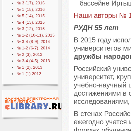
бассейне Иртыш
№ 3 (17), 2016
№ 1 (15), 2016
Наши авторы № 1
№ 5 (14), 2015
№ 4 (13), 2015
РУДН 55 лет
№ 3 (12), 2015
№ 1-2 (10-11), 2015
В 2015 году испо
№ 3-4 (8-9), 2014
университетов м
№ 1-2 (6-7), 2014
№ 2 (3), 2013
дружбы народо
№ 3-4 (4-5), 2013
Российский униве
№ 1 (2), 2013
№ 1 (1) 2012
университет, кр
учебно-научный 
достижениями в 
исследованиями,
В стенах Российс
ежегодно учатся 
формах обучения 