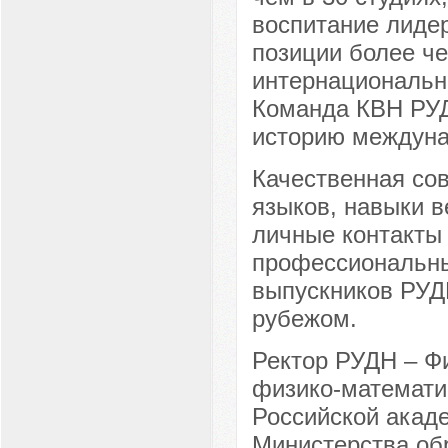
воспитание лидер
позиции более ч
интернациональн
Команда КВН РУД
историю междуна
Качественная сов
языков, навыки в
личные контакты
профессиональны
выпускников РУДН
рубежом.
Ректор РУДН – Ф
физико-математи
Российской акад
Министерства об