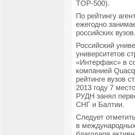
TOP-500).
По рейтингу аген
ежегодно занимае
российских вузов
Российский унив
университетов с
«Интерфакс» в с
компанией Quacqu
рейтинге вузов с
2013 году 7 мест
РУДН занял перво
СНГ и Балтии.
Следует отметить
в международных
благодаря актив