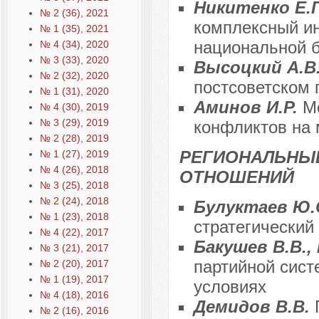
Никитенко Е.Г
№ 2 (36), 2021
комплексный ин
№ 1 (35), 2021
национальной б
№ 4 (34), 2020
№ 3 (33), 2020
Высоцкий А.В
№ 2 (32), 2020
постсоветском 
№ 1 (31), 2020
Аминов И.Р.
М
№ 4 (30), 2019
№ 3 (29), 2019
конфликтов на
№ 2 (28), 2019
РЕГИОНАЛЬНЫ
№ 1 (27), 2019
№ 4 (26), 2018
ОТНОШЕНИЙ
№ 3 (25), 2018
№ 2 (24), 2018
Булуктаев Ю.
№ 1 (23), 2018
стратегический
№ 4 (22), 2017
Бакушев В.В.,
№ 3 (21), 2017
партийной сист
№ 2 (20), 2017
№ 1 (19), 2017
условиях
№ 4 (18), 2016
Демидов В.В.
№ 2 (16), 2016