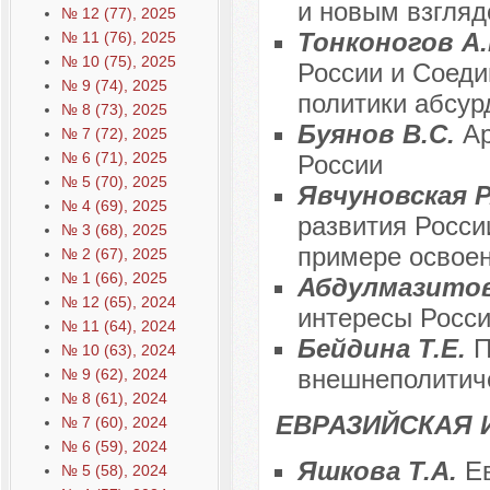
и новым взгляд
№ 12 (77), 2025
Тонконогов А
№ 11 (76), 2025
№ 10 (75), 2025
России и Соеди
№ 9 (74), 2025
политики абсур
№ 8 (73), 2025
Буянов В.С.
Ар
№ 7 (72), 2025
№ 6 (71), 2025
России
№ 5 (70), 2025
Явчуновская Р
№ 4 (69), 2025
развития Росси
№ 3 (68), 2025
примере освоен
№ 2 (67), 2025
№ 1 (66), 2025
Абдулмазитов
№ 12 (65), 2024
интересы Росси
№ 11 (64), 2024
Бейдина Т.Е.
П
№ 10 (63), 2024
внешнеполитич
№ 9 (62), 2024
№ 8 (61), 2024
ЕВРАЗИЙСКАЯ 
№ 7 (60), 2024
№ 6 (59), 2024
Яшкова Т.А.
Е
№ 5 (58), 2024