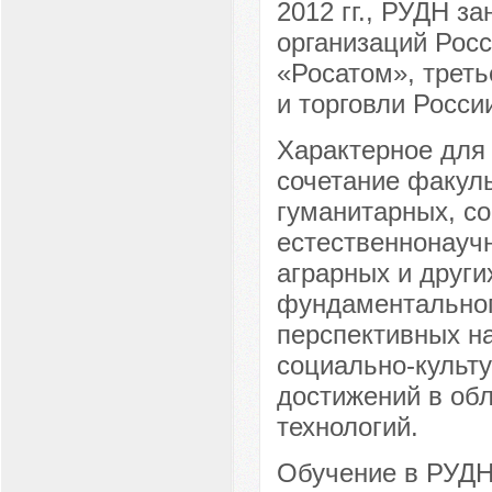
2012 гг., РУДН з
организаций Рос
«Росатом», трет
и торговли России
Характерное для
сочетание факуль
гуманитарных, с
естественнонаучн
аграрных и други
фундаментальног
перспективных на
социально-культ
достижений в обл
технологий.
Обучение в РУДН