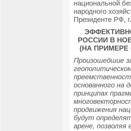
национальной бе
народного хозяйс
Президенте РФ, г
ЭФФЕКТИВН
РОССИИ В НО
(НА ПРИМЕРЕ
Произошедшие за
геополитическо
преемственности
основанного на 
принципах праг
многовекторност
продвижения нац
будут определят
арене, позволяя