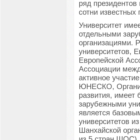
ряд президентов 
сотни известных 
Университет име
отдельными зару
организациями. 
университетов, Е
Европейской Асс
Ассоциации межд
активное участие
ЮНЕСКО, Организ
развития, имеет 
зарубежными уни
является базовым
университетов из
Шанхайской орган
из 5 стран ШОС).