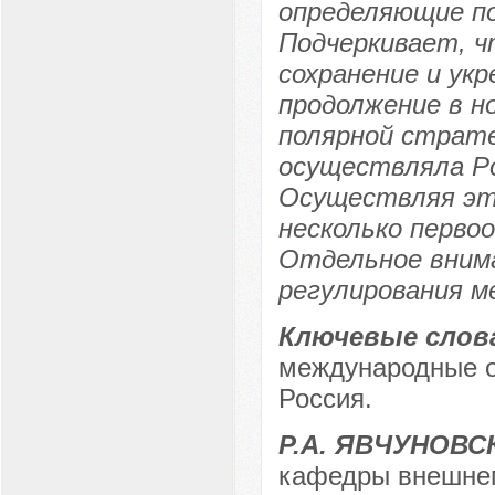
определяющие по
Подчеркивает, ч
сохранение и укр
продолжение в н
полярной страте
осуществляла Ро
Осуществляя эт
несколько перво
Отдельное вним
регулирования м
Ключевые слов
международные о
Россия.
Р.А. ЯВЧУНОВС
кафедры внешнеп