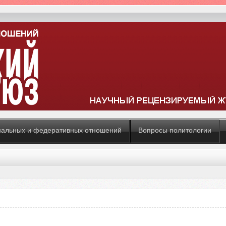
нальных и федеративных отношений
Вопросы политологии