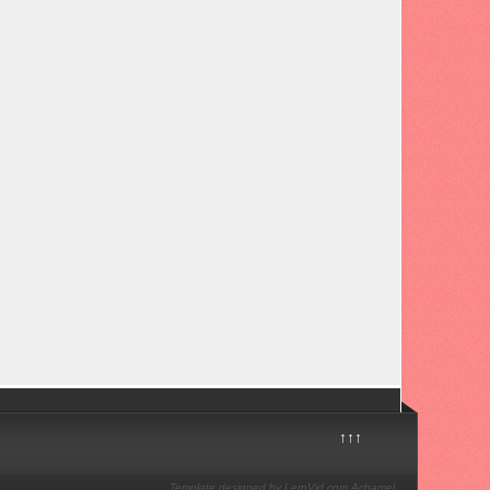
↑↑↑
Template designed by LernVid.com
Achamel