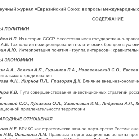
аучный журнал «Евразийский Союз: вопросы международных от
СОДЕРЖАНИЕ
Ы ПОЛИТИКИ
дев Н.П.
Из истории СССР. Несостоявшиеся государственно-правов
 А.Е.
Технологии позиционирования политических брендов в услов
ин А.Ю.
Интерпретация понятия «группа интересов»: сравнитель
Ы ЭКОНОМИКИ
н А.А., Золкин А.Л., Гурьянов П.А., Новосельский С.О., Евсеев
ительского кредитования
ова Ф.Н., Жирнов П.Л., Григорян Д.К.
Влияние внешнеэкономичес
цов К.В.
Пути совершенствования инвестиционных стратегий рос
не
льский С.О., Куликова О.А., Завельская И.М., Андреева А.Л., 
иционной привлекательности территории
АРОДНЫЕ ОТНОШЕНИЯ
ова Н.Е.
БРИКС как стратегически важное партнерство России: ана
в Н.В., Останина А.М.
Правовые и организационные аспекты прот