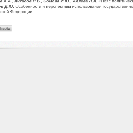
 А.А., Ачкасов Н.Б., Сомова И.Ю., Аляева Л.А.
«Пояс политичес
в Д.Ю.
Особенности и перспективы использования государственн
йской Федерации
Вперёд