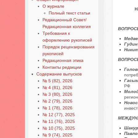
О журнале
Н
Полный текст статьи
Редакционный Совет/
Редакционная коллегия
ВОПРОС
Требования к
Медве
оформлению рукописей
Гудин
Порядок рецензирования
Никит
рукописей
ВОПРОС
Редакционная этика
Контакты редакции
Голови
Содержание выпусков
потреб
Гасым
№ 5 (82), 2026
РФ
№ 4 (81), 2026
Молод
№ 3 (80), 2026
регио
№ 2 (79), 2026
Новосе
№ 1 (78), 2026
инвест
№ 12 (77), 2025
МЕЖДУН
№ 11 (76), 2025
Шакур
№ 10 (75), 2025
Павло
№ 9 (74), 2025