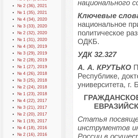
национального с
№ 2 (36), 2021
№ 1 (35), 2021
Ключевые слов
№ 4 (34), 2020
национальное пр
№ 3 (33), 2020
политическое раз
№ 2 (32), 2020
№ 1 (31), 2020
ОДКБ.
№ 4 (30), 2019
УДК 32.327
№ 3 (29), 2019
№ 2 (28), 2019
А. А. КРУТЬКО
П
№ 1 (27), 2019
№ 4 (26), 2018
Республике, докт
№ 3 (25), 2018
университета, г.
№ 2 (24), 2018
№ 1 (23), 2018
ГРАЖДАНСКО
№ 4 (22), 2017
ЕВРАЗИЙС
№ 3 (21), 2017
№ 2 (20), 2017
Статья посвящен
№ 1 (19), 2017
инструментов и
№ 4 (18), 2016
№ 2 (16), 2016
России в осущес