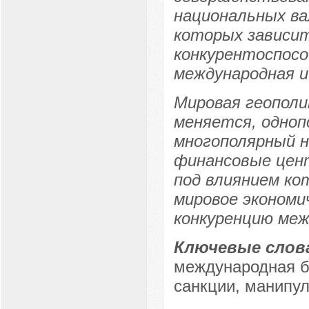
национальных в
которых зависит
конкурентоспосо
международная и
Мировая геопол
меняется, одноп
многополярный н
финансовые цент
под влиянием ко
мировое экономи
конкуренцию меж
Ключевые слов
международная бе
санкции, манипу