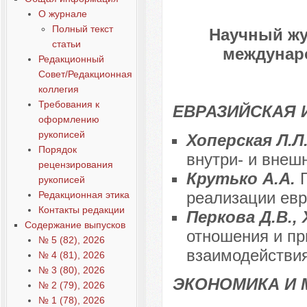
О журнале
Полный текст
Научный жу
статьи
междунаро
Редакционный
Совет/Редакционная
коллегия
Требования к
ЕВРАЗИЙСКАЯ 
оформлению
рукописей
Хоперская Л.Л
Порядок
внутри- и внеш
рецензирования
Крутько А.А.
рукописей
реализации евр
Редакционная этика
Контакты редакции
Перкова Д.В.,
Содержание выпусков
отношения и пр
№ 5 (82), 2026
взаимодействи
№ 4 (81), 2026
№ 3 (80), 2026
ЭКОНОМИКА И
№ 2 (79), 2026
№ 1 (78), 2026