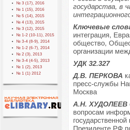
№ 3 (17), 2016
государства, в 
№ 1 (15), 2016
интеграционного
№ 5 (14), 2015
№ 4 (13), 2015
Ключевые слов
№ 3 (12), 2015
интеграция, Евра
№ 1-2 (10-11), 2015
№ 3-4 (8-9), 2014
общество, Общес
№ 1-2 (6-7), 2014
организации меж
№ 2 (3), 2013
№ 3-4 (4-5), 2013
УДК 32.327
№ 1 (2), 2013
№ 1 (1) 2012
Д.В. ПЕРКОВА
ка
пресс-службы Нац
Москва
А.Н. ХУДОЛЕЕВ
вопросам информ
государственной 
Президенте РФ п