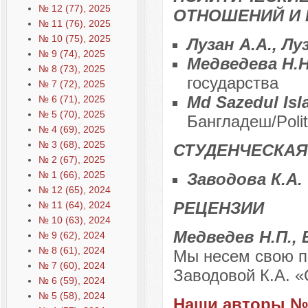
№ 12 (77), 2025
ОТНОШЕНИЙ И 
№ 11 (76), 2025
№ 10 (75), 2025
Лузан А.А., Лу
№ 9 (74), 2025
Медведева Н.
№ 8 (73), 2025
государства
№ 7 (72), 2025
Md Sazedul Is
№ 6 (71), 2025
№ 5 (70), 2025
Бангладеш/Politi
№ 4 (69), 2025
№ 3 (68), 2025
СТУДЕНЧЕСКАЯ
№ 2 (67), 2025
№ 1 (66), 2025
Заводова К.А.
№ 12 (65), 2024
РЕЦЕНЗИИ
№ 11 (64), 2024
№ 10 (63), 2024
Медведев Н.П., 
№ 9 (62), 2024
№ 8 (61), 2024
Мы несем свою пр
№ 7 (60), 2024
Заводовой К.А. «
№ 6 (59), 2024
№ 5 (58), 2024
Наши авторы № 