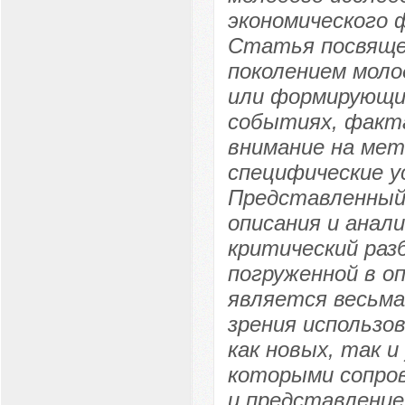
экономического 
Статья посвяще
поколением моло
или формирующим
событиях, факт
внимание на мет
специфические у
Представленный 
описания и анали
критический раз
погруженной в о
является весьм
зрения использо
как новых, так 
которыми сопров
и представление