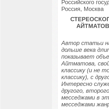
Российского госу
Россия, Москва
СТЕРЕОСКО
АЙТМАТОВ
Автор статьи н
дольше века дли
показывает объе
Айтматова, свой
классику (и не т
классику), с дру
Интересно служе
другого, второго
месседжами в эт
месседжами жанр