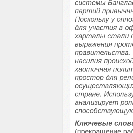
системы Банглад
партий привычны
Поскольку у опп
для участия в о
харталы стали о
выражения прот
правительства.
насилия происход
хаотичная полит
простор для рел
осуществляющих
стране. Использ
анализирует рол
способствующую
Ключевые слов
(прекращение раб