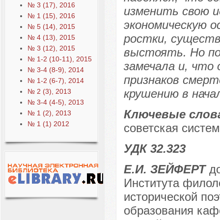
№ 3 (17), 2016
изменить свою и
№ 1 (15), 2016
экономическую о
№ 5 (14), 2015
ростки, сущест
№ 4 (13), 2015
№ 3 (12), 2015
выстоять. Но по
№ 1-2 (10-11), 2015
замечала и, что
№ 3-4 (8-9), 2014
признаков смерте
№ 1-2 (6-7), 2014
крушению в начал
№ 2 (3), 2013
№ 3-4 (4-5), 2013
Ключевые слов
№ 1 (2), 2013
№ 1 (1) 2012
советская систем
УДК 32.323
Е.И. ЗЕЙФЕРТ
до
Института филол
исторической поэ
образования каф