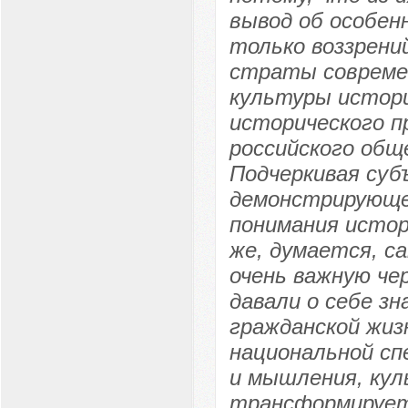
вывод об особен
только воззрени
страты современ
культуры истор
исторического п
российского общ
Подчеркивая суб
демонстрирующег
понимания истор
же, думается, са
очень важную чер
давали о себе з
гражданской жизн
национальной сп
и мышления, кул
трансформируетс