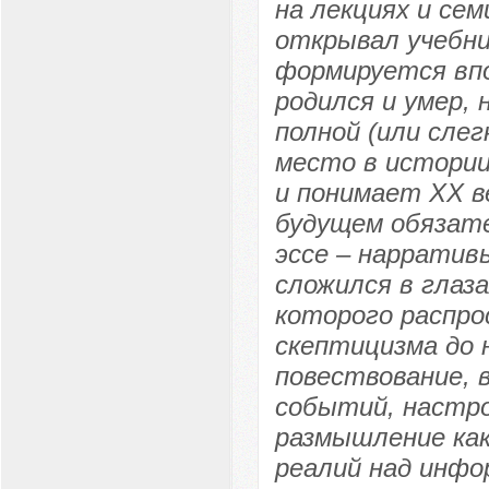
на лекциях и сем
открывал учебни
формируется впо
родился и умер, 
полной (или слег
место в истории
и понимает XX в
будущем обязате
эссе – нарратив
сложился в глаза
которого распро
скептицизма до 
повествование, 
событий, настро
размышление как
реалий над инфо