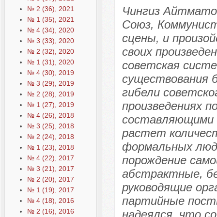
Чингиз Айтматов
№ 2 (36), 2021
№ 1 (35), 2021
Союз, Коммунист
№ 4 (34), 2020
сцены, и произо
№ 3 (33), 2020
своих произведе
№ 2 (32), 2020
№ 1 (31), 2020
советская систе
№ 4 (30), 2019
существования б
№ 3 (29), 2019
гибели советско
№ 2 (28), 2019
произведениях п
№ 1 (27), 2019
№ 4 (26), 2018
составляющими з
№ 3 (25), 2018
растет количест
№ 2 (24), 2018
формальных люде
№ 1 (23), 2018
порождение само
№ 4 (22), 2017
№ 3 (21), 2017
абстрактные, б
№ 2 (20), 2017
руководящие орг
№ 1 (19), 2017
партийные посты
№ 4 (18), 2016
№ 2 (16), 2016
надеялся, что с