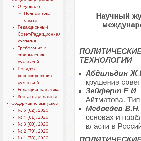
О журнале
Полный текст
Научный жу
статьи
междунаро
Редакционный
Совет/Редакционная
коллегия
Требования к
ПОЛИТИЧЕСКИЕ
оформлению
ТЕХНОЛОГИИ
рукописей
Порядок
Абдильдин Ж.
рецензирования
крушение совет
рукописей
Зейферт Е.И.
Редакционная этика
Контакты редакции
Айтматова. Тип
Содержание выпусков
Медведев В.Н
№ 5 (82), 2026
основах и про
№ 4 (81), 2026
№ 3 (80), 2026
власти в Росси
№ 2 (79), 2026
ПОЛИТИЧЕСКИ
№ 1 (78), 2026