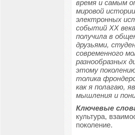
время и самым о
мировой истории
электронных ис
событий XX века
получила в общен
друзьями, студе
современного мо
разнообразных д
этому поколению
толика фрондерс
как я полагаю, 
мышления и пони
Ключевые слов
культура, взаим
поколение.