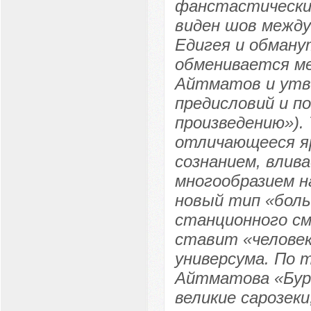
фанстастический
виден шов между
Едигея и обману
обменивается ме
Айтматов и утве
предисловий и п
произведению»).
отличающееся я
сознанием, влив
многообразием н
новый тип «боль
станционного см
ставит «человек
универсума. По т
Айтматова «Бура
великие сарозеки