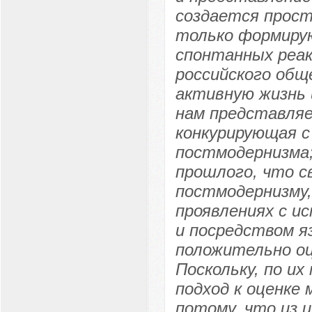
создается прост
только формиру
спонтанных реа
российского общ
активную жизнь 
нам представляе
конкурирующая с
постмодернизма;
прошлого, что с
постмодернизму,
проявлениях с и
и посредством я
положительно оц
Поскольку, по и
подход к оценке
потому, что из 