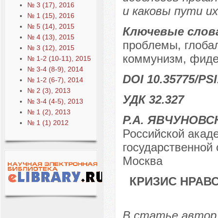
№ 3 (17), 2016
и каковы пути и
№ 1 (15), 2016
№ 5 (14), 2015
Ключевые слов
№ 4 (13), 2015
проблемы, глоба
№ 3 (12), 2015
коммунизм, фидеи
№ 1-2 (10-11), 2015
№ 3-4 (8-9), 2014
DOI 10.35775/PSI
№ 1-2 (6-7), 2014
№ 2 (3), 2013
УДК 32.327
№ 3-4 (4-5), 2013
№ 1 (2), 2013
Р.А. ЯВЧУНОВС
№ 1 (1) 2012
Российской акаде
государственной 
Москва
КРИЗИС НРАВ
В статье автор 