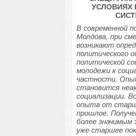
УСЛОВИЯХ 
СИСТ
В современной п
Молдова, при см
возникают опред
политического 
политической со
молодежи к соци
частности. Опыт
становится неа
социализации. В
опыта от старше
прошлое. Получе
более значимым 
уже старшее пок