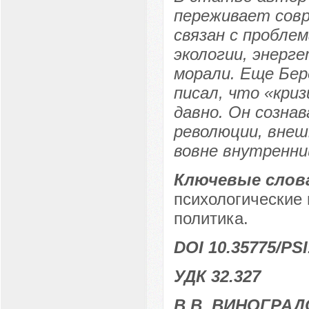
переживает совр
связан с проблем
экологии, энерге
морали. Еще Бер
писал, что «кри
давно. Он созна
революции, вне
вовне внутренни
Ключевые слов
психологические
политика.
DOI 10.35775/PSI
УДК 32.327
В.В. ВИНОГРАД