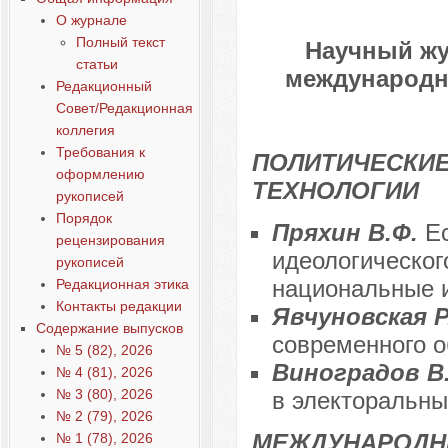
О журнале
Полный текст
Научный жу
статьи
международны
Редакционный
Совет/Редакционная
коллегия
Требования к
ПОЛИТИЧЕСКИЕ
оформлению
ТЕХНОЛОГИИ
рукописей
Порядок
Пряхин В.Ф.
Е
рецензирования
идеологическог
рукописей
национальные 
Редакционная этика
Контакты редакции
Явчуновская Р
Содержание выпусков
современного 
№ 5 (82), 2026
Виноградов В
№ 4 (81), 2026
№ 3 (80), 2026
в электоральны
№ 2 (79), 2026
МЕЖДУНАРОДН
№ 1 (78), 2026