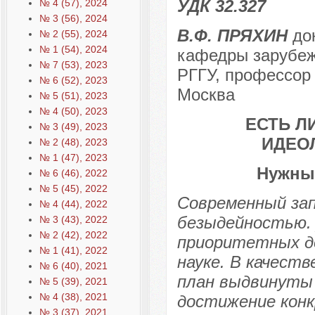
УДК 32.327
№ 4 (57), 2024
№ 3 (56), 2024
В.Ф. ПРЯХИН
док
№ 2 (55), 2024
№ 1 (54), 2024
кафедры зарубеж
№ 7 (53), 2023
РГГУ, профессор
№ 6 (52), 2023
Москва
№ 5 (51), 2023
№ 4 (50), 2023
ЕСТЬ Л
№ 3 (49), 2023
ИДЕО
№ 2 (48), 2023
№ 1 (47), 2023
Нужны
№ 6 (46), 2022
№ 5 (45), 2022
Современный зап
№ 4 (44), 2022
безыдейностью. 
№ 3 (43), 2022
№ 2 (42), 2022
приоритетных до
№ 1 (41), 2022
науке. В качест
№ 6 (40), 2021
план выдвинуты 
№ 5 (39), 2021
№ 4 (38), 2021
достижение конк
№ 3 (37), 2021