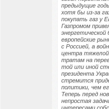
предыдущие годы
хотя бы из-за г
покупать газ у 
Газпромом приве
энергетической 
европейские рын
с Россией, а во
центра тяжелой
тратам на перев
той или иной ст
президента Укра
стремится прид
политики, чем е
Теперь перед но
непростая задач
интересами собс