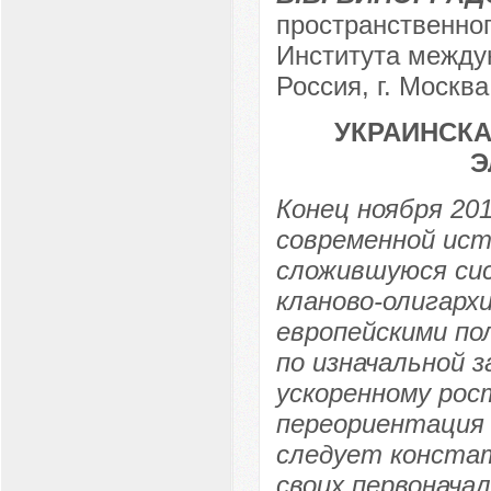
пространственно
Института межд
Россия, г. Москва
УКРАИНСКА
Э
Конец ноября 20
современной ист
сложившуюся сис
кланово-олигарх
европейскими п
по изначальной 
ускоренному рост
переориентация э
следует констат
своих первонача