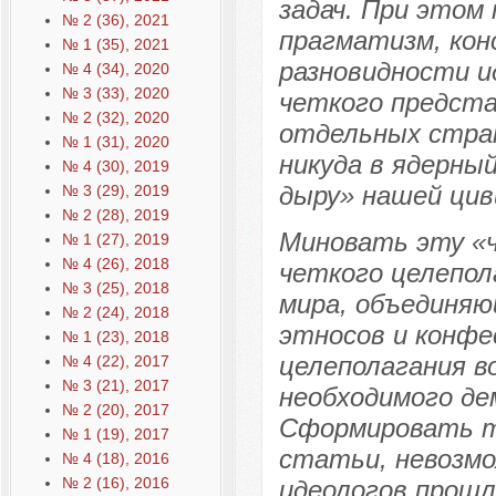
задач. При этом
№ 2 (36), 2021
прагматизм, кон
№ 1 (35), 2021
разновидности и
№ 4 (34), 2020
№ 3 (33), 2020
четкого предста
№ 2 (32), 2020
отдельных стран
№ 1 (31), 2020
никуда в ядерны
№ 4 (30), 2019
дыру» нашей цив
№ 3 (29), 2019
№ 2 (28), 2019
Миновать эту «ч
№ 1 (27), 2019
№ 4 (26), 2018
четкого целепол
№ 3 (25), 2018
мира, объединяю
№ 2 (24), 2018
этносов и конфес
№ 1 (23), 2018
целеполагания в
№ 4 (22), 2017
№ 3 (21), 2017
необходимого де
№ 2 (20), 2017
Сформировать т
№ 1 (19), 2017
статьи, невозмо
№ 4 (18), 2016
№ 2 (16), 2016
идеологов прошл