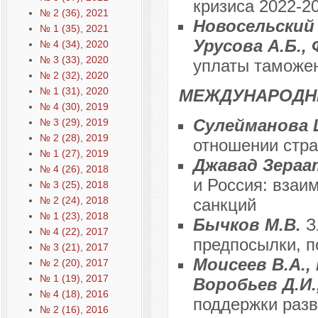
кризиса 2022-20
№ 2 (36), 2021
Новосельский 
№ 1 (35), 2021
Урусова А.Б.,
№ 4 (34), 2020
№ 3 (33), 2020
уплаты таможе
№ 2 (32), 2020
№ 1 (31), 2020
МЕЖДУНАРОДН
№ 4 (30), 2019
Сулейманова 
№ 3 (29), 2019
№ 2 (28), 2019
отношении стра
№ 1 (27), 2019
Джавад Зераа
№ 4 (26), 2018
и Россия: взаи
№ 3 (25), 2018
№ 2 (24), 2018
санкций
№ 1 (23), 2018
Бычков М.В.
З
№ 4 (22), 2017
предпосылки, п
№ 3 (21), 2017
Моисеев В.А.,
№ 2 (20), 2017
№ 1 (19), 2017
Воробьев Д.И.
№ 4 (18), 2016
поддержки разв
№ 2 (16), 2016