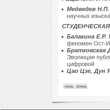
Медведев Н.П
научных изыск
СТУДЕНЧЕСКАЯ
Балакина Е.Р.
феномен Ост-И
Братковская Д.
Эволюция публи
цифровой
Цао Цзе, Дун 
Назад
Вперёд