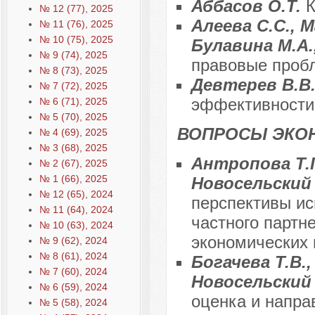
Аббасов О.Т.
К
№ 12 (77), 2025
Алеева С.С., М
№ 11 (76), 2025
№ 10 (75), 2025
Булавина М.А.
№ 9 (74), 2025
правовые проб
№ 8 (73), 2025
Девтерев В.В
№ 7 (72), 2025
эффективности 
№ 6 (71), 2025
№ 5 (70), 2025
ВОПРОСЫ ЭКО
№ 4 (69), 2025
№ 3 (68), 2025
Антропова Т.Г
№ 2 (67), 2025
№ 1 (66), 2025
Новосельский 
№ 12 (65), 2024
перспективы ис
№ 11 (64), 2024
частного партн
№ 10 (63), 2024
экономических
№ 9 (62), 2024
№ 8 (61), 2024
Богачева Т.В.,
№ 7 (60), 2024
Новосельский 
№ 6 (59), 2024
оценка и напра
№ 5 (58), 2024