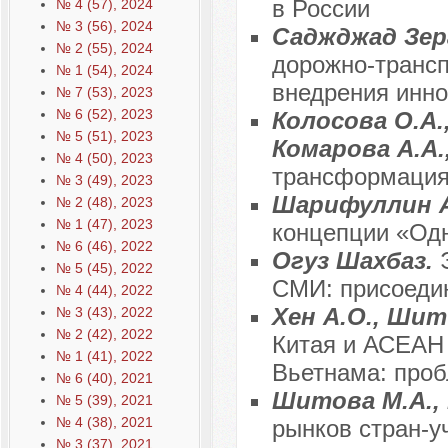
в России
№ 4 (57), 2024
№ 3 (56), 2024
Саджджад Зер
№ 2 (55), 2024
дорожно-трансп
№ 1 (54), 2024
внедрения инн
№ 7 (53), 2023
№ 6 (52), 2023
Колосова О.А.,
№ 5 (51), 2023
Комарова А.А.
№ 4 (50), 2023
трансформация
№ 3 (49), 2023
Шарифуллин 
№ 2 (48), 2023
№ 1 (47), 2023
концепции «Одн
№ 6 (46), 2022
Огуз Шахбаз.
№ 5 (45), 2022
СМИ: присоеди
№ 4 (44), 2022
Хен А.О., Ши
№ 3 (43), 2022
№ 2 (42), 2022
Китая и АСЕАН
№ 1 (41), 2022
Вьетнама: про
№ 6 (40), 2021
Шитова М.А.,
№ 5 (39), 2021
№ 4 (38), 2021
рынков стран-у
№ 3 (37), 2021