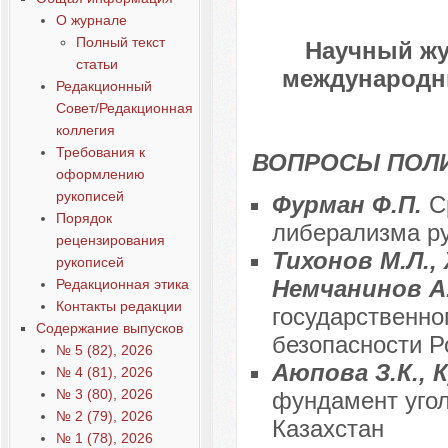
О журнале
Полный текст
Научный жу
статьи
международны
Редакционный
Совет/Редакционная
коллегия
Требования к
ВОПРОСЫ ПОЛ
оформлению
рукописей
Фурман Ф.П.
С
Порядок
либерализма ру
рецензирования
Тихонов М.Л.,
рукописей
Немчанинов А
Редакционная этика
Контакты редакции
государственно
Содержание выпусков
безопасности Р
№ 5 (82), 2026
Аюпова З.К., 
№ 4 (81), 2026
№ 3 (80), 2026
фундамент угол
№ 2 (79), 2026
Казахстан
№ 1 (78), 2026