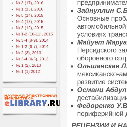
предпринимате
№ 3 (17), 2016
Зайнуллин С.Б
№ 1 (15), 2016
№ 5 (14), 2015
Основные проб
№ 4 (13), 2015
автомобильной
№ 3 (12), 2015
условиях тран
№ 1-2 (10-11), 2015
№ 3-4 (8-9), 2014
Майует Маруа
№ 1-2 (6-7), 2014
Персидского за
№ 2 (3), 2013
оборонного сот
№ 3-4 (4-5), 2013
Ольшанская Л.
№ 1 (2), 2013
№ 1 (1) 2012
мексиканско-ам
развитие систе
Османи Абдул
дестабилизации
Федоренко У.
периферийной 
РЕЦЕНЗИИ И Н