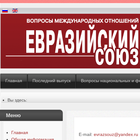
Главная
Последний выпуск
Вопросы национальных и ф
Вы здесь:
Главная
Общая информация
Меню
Контакты редакции
Главная
E-mail:
evrazsouz@yandex.ru
Общая информация