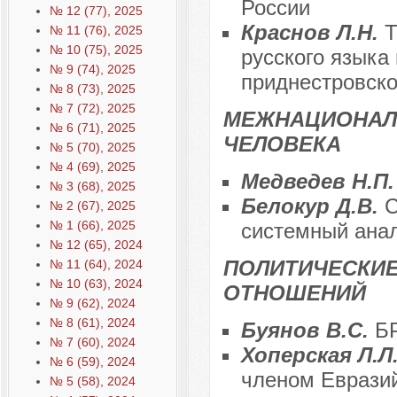
России
№ 12 (77), 2025
Краснов Л.Н.
Т
№ 11 (76), 2025
№ 10 (75), 2025
русского языка
№ 9 (74), 2025
приднестровско
№ 8 (73), 2025
№ 7 (72), 2025
МЕЖНАЦИОНАЛ
№ 6 (71), 2025
ЧЕЛОВЕКА
№ 5 (70), 2025
№ 4 (69), 2025
Медведев Н.П
№ 3 (68), 2025
Белокур Д.В.
С
№ 2 (67), 2025
№ 1 (66), 2025
системный анал
№ 12 (65), 2024
ПОЛИТИЧЕСКИ
№ 11 (64), 2024
№ 10 (63), 2024
ОТНОШЕНИЙ
№ 9 (62), 2024
№ 8 (61), 2024
Буянов В.С.
БР
№ 7 (60), 2024
Хоперская Л.Л
№ 6 (59), 2024
членом Евразий
№ 5 (58), 2024