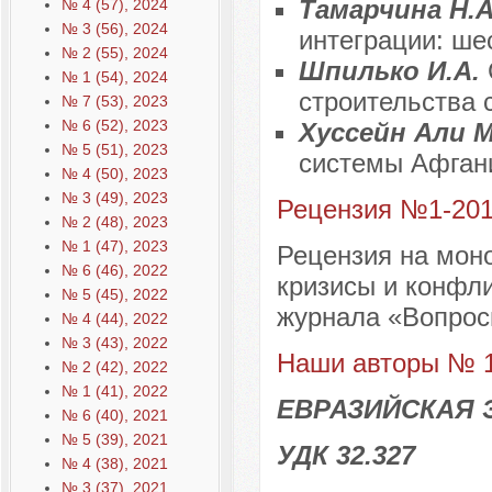
Тамарчина Н.
№ 4 (57), 2024
№ 3 (56), 2024
интеграции: ше
№ 2 (55), 2024
Шпилько И.А.
№ 1 (54), 2024
строительства 
№ 7 (53), 2023
№ 6 (52), 2023
Хуссейн Али 
№ 5 (51), 2023
системы Афган
№ 4 (50), 2023
№ 3 (49), 2023
Рецензия №1-20
№ 2 (48), 2023
№ 1 (47), 2023
Рецензия на мон
№ 6 (46), 2022
кризисы и конфли
№ 5 (45), 2022
журнала «Вопросы
№ 4 (44), 2022
№ 3 (43), 2022
Наши авторы № 1
№ 2 (42), 2022
№ 1 (41), 2022
ЕВРАЗИЙСКАЯ 
№ 6 (40), 2021
№ 5 (39), 2021
УДК 32.327
№ 4 (38), 2021
№ 3 (37), 2021