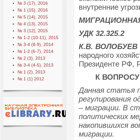
№ 3 (17), 2016
внутренние угроз
№ 1 (15), 2016
№ 5 (14), 2015
МИГРАЦИОННА
№ 4 (13), 2015
№ 3 (12), 2015
УДК 32.325.2
№ 1-2 (10-11), 2015
№ 3-4 (8-9), 2014
К.В. ВОЛОБУЕВ
№ 1-2 (6-7), 2014
народного хозяйс
№ 2 (3), 2013
Президенте РФ, Р
№ 3-4 (4-5), 2013
№ 1 (2), 2013
К ВОПРОСУ
№ 1 (1) 2012
Данная статья 
регулирования о
– миграции. В с
политических ме
накопившихся во
миграции.