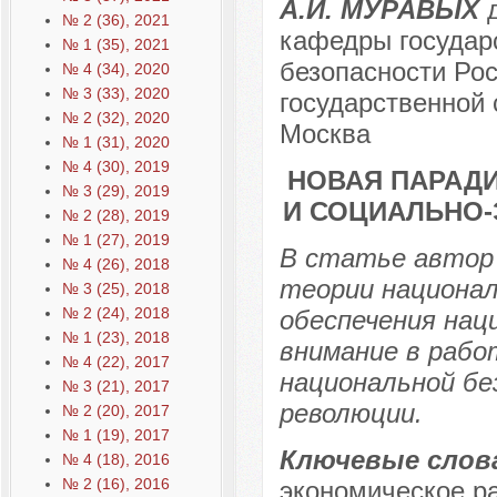
А.И. МУРАВЫХ
д
№ 2 (36), 2021
кафедры государ
№ 1 (35), 2021
безопасности Рос
№ 4 (34), 2020
№ 3 (33), 2020
государственной 
№ 2 (32), 2020
Москва
№ 1 (31), 2020
№ 4 (30), 2019
НОВАЯ ПАРАД
№ 3 (29), 2019
И СОЦИАЛЬНО-
№ 2 (28), 2019
№ 1 (27), 2019
В статье автор
№ 4 (26), 2018
теории национал
№ 3 (25), 2018
№ 2 (24), 2018
обеспечения нац
№ 1 (23), 2018
внимание в рабо
№ 4 (22), 2017
национальной бе
№ 3 (21), 2017
революции.
№ 2 (20), 2017
№ 1 (19), 2017
Ключевые слов
№ 4 (18), 2016
№ 2 (16), 2016
экономическое ра