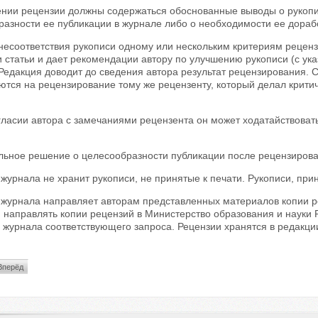
ении рецензии должны содержаться обоснованные выводы о рукопи
азности ее публикации в журнале либо о необходимости ее дораб
несоответствия рукописи одному или нескольким критериям реценз
и статьи и дает рекомендации автору по улучшению рукописи (с у
Редакция доводит до сведения автора результат рецензирования. 
ются на рецензирование тому же рецензенту, который делал крити
.
ласии автора с замечаниями рецензента он может ходатайствоват
льное решение о целесообразности публикации после рецензирова
журнала не хранит рукописи, не принятые к печати. Рукописи, при
 журнала направляет авторам представленных материалов копии ре
 направлять копии рецензий в Министерство образования и науки
журнала соответствующего запроса. Рецензии хранятся в редакции
Вперёд