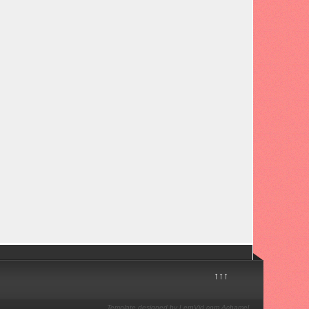
↑↑↑
Template designed by LernVid.com
Achamel