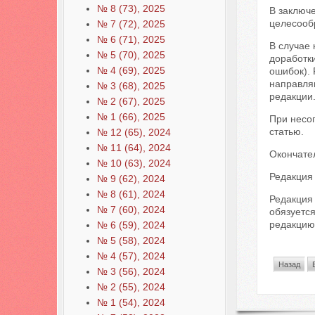
№ 8 (73), 2025
В заключ
целесообр
№ 7 (72), 2025
№ 6 (71), 2025
В случае 
№ 5 (70), 2025
доработк
№ 4 (69), 2025
ошибок). 
направля
№ 3 (68), 2025
редакции
№ 2 (67), 2025
№ 1 (66), 2025
При несог
статью.
№ 12 (65), 2024
№ 11 (64), 2024
Окончате
№ 10 (63), 2024
Редакция 
№ 9 (62), 2024
№ 8 (61), 2024
Редакция
№ 7 (60), 2024
обязуется
редакцию 
№ 6 (59), 2024
№ 5 (58), 2024
№ 4 (57), 2024
Назад
№ 3 (56), 2024
№ 2 (55), 2024
№ 1 (54), 2024