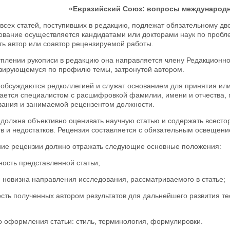
«Евразийский Союз: вопросы международ
 всех статей, поступивших в редакцию, подлежат обязательному д
ование осуществляется кандидатами или докторами наук по пробле
ть автор или соавтор рецензируемой работы.
плении рукописи в редакцию она направляется члену Редакционно
зирующемуся по профилю темы, затронутой автором.
 обсуждаются редколлегией и служат основанием для принятия или
ается специалистом с расшифровкой фамилии, имени и отчества, п
звания и занимаемой рецензентом должности.
 должна объективно оценивать научную статью и содержать всесто
тв и недостатков. Рецензия составляется с обязательным освеще
ие рецензии должно отражать следующие основные положения:
ность представленной статьи;
 новизна направления исследования, рассматриваемого в статье;
сть полученных автором результатов для дальнейшего развития те
о оформления статьи: стиль, терминология, формулировки.