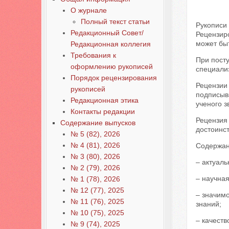
О журнале
Полный текст статьи
Рукописи
Редакционный Совет/
Рецензир
может бы
Редакционная коллегия
Требования к
При посту
оформлению рукописей
специали
Порядок рецензирования
Рецензии
рукописей
подписыв
Редакционная этика
ученого 
Контакты редакции
Рецензия
Содержание выпусков
достоинс
№ 5 (82), 2026
№ 4 (81), 2026
Содержан
№ 3 (80), 2026
– актуаль
№ 2 (79), 2026
– научная
№ 1 (78), 2026
№ 12 (77), 2025
– значимо
№ 11 (76), 2025
знаний;
№ 10 (75), 2025
– качеств
№ 9 (74), 2025