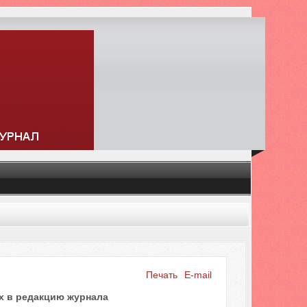
Печать
E-mail
Искать...
х в редакцию журнала