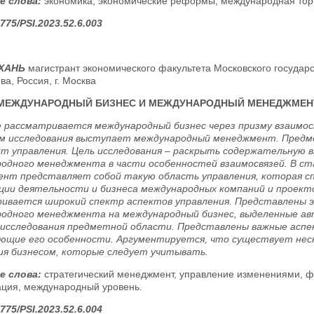
е слова:
экономика, экономические реформы, международная торг
775/PSI.2023.52.6.003
ХАНЬ
магистрант экономического факультета Московского государс
а, Россия, г. Москва
МЕЖДУНАРОДНЫЙ БИЗНЕС И МЕЖДУНАРОДНЫЙ МЕНЕДЖМЕН
 рассматривается международный бизнес через призму взаимо
 исследования выступает международный менеджмент. Предме
кт управления. Цель исследования – раскрыть содержательную в
одного менеджмента в части особенностей взаимосвязей. В с
нт представляет собой такую область управления, которая сп
ции деятельности и бизнеса международных компаний и проекто
ивается широкий спектр аспектов управления. Представлены э
одного менеджмента на международный бизнес, выделенные а
 исследования предметной области. Представлены важные асп
ющие его особенности. Аргументируется, что существует нес
ия бизнесом, которые следует учитывать.
е слова:
стратегический менеджмент, управление изменениями, ф
ация, международный уровень.
775/PSI.2023.52.6.004