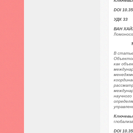
Ключевы
DOI 10.35
УДК 33
ВАН ХАЙ
Ломоносов
В статье
Объектом
как объе
междунар
менеджме
координа
рассматр
междунар
научного
определя
управлен
Ключевы
глобализ
DOI 10.35