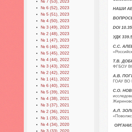
№ 7 (53), 2023
№ 6 (52), 2023
НАШИ А
№ 5 (51), 2023
ВОПРОС
№ 4 (50), 2023
№ 3 (49), 2023
DOI 10.35
№ 2 (48), 2023
УДК 339.
№ 1 (47), 2023
С.С. АЛЕ
№ 6 (46), 2022
«Российск
№ 5 (45), 2022
№ 4 (44), 2022
Т.В. ДО
№ 3 (43), 2022
ФГБОУ ВО 
№ 2 (42), 2022
А.В. ПО
№ 1 (41), 2022
ГОАУ ВО К
№ 6 (40), 2021
С.О. НО
№ 5 (39), 2021
исследов
№ 4 (38), 2021
Жириновск
№ 3 (37), 2021
А.Л. ЗО
№ 2 (36), 2021
«Поволжс
№ 1 (35), 2021
№ 4 (34), 2020
ОРГАНИ
№ 3 (33), 2020