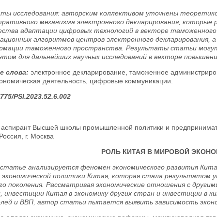
ты исследования: авторским коллективом уточнены теоретико
ративного механизма электронного декларирования, которые
ства адаптации цифровых технологий в векторе таможенного
ационных алгоритмов центров электронного декларирования, 
рмации таможенного пространства. Результаты статьи могу
том для дальнейших научных исследований в векторе повышен
е слова:
электронное декларирование, таможенное администриро
ономическая деятельность, цифровые коммуникации.
775/PSI.2023.52.6.002
аспирант Высшей школы промышленной политики и предпринимате
Россия, г. Москва
РОЛЬ КИТАЯ В МИРОВОЙ ЭКОН
 статье анализируется феномен экономического развития Кита
 экономической политики Китая, которая стала результатом у
го поколения. Рассматривая экономические отношения с други
, инвестиции Китая в экономику других стран и инвестиции в к
лей и ВВП, автор статьи пытается выявить зависимость эконо