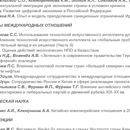
льский С.О., Ксенофонтова К.М., Золкин А.Л., Соклаков А.А.,
ектуальной эмиграции для экономики страны в условиях кризиса
н.
Развитие цифровой экономики в Российской Федерации
ков Н.А.
Опыт и модель преодоления санкционных ограничений Ир
Ы МЕЖДУНАРОДНЫХ ОТНОШЕНИЙ
нова С.С.
Использование технологий искусственного интеллекта дл
лияние технологий искусственного интеллекта на глобальные про
тельный вклад в их решение (Часть II)
.
Оценка действий экологических НПО в Казахстане
 Н.Д., Вовенда А.В.
«Зеленые» в современном правительстве Гер
офорной» коалиции
нев П.С.
Влияние налоговой политики стран «большой семерки» н
вли нефтью
Юйцзя.
Международное сотрудничество и международные отношени
Шуци.
Сотрудничество России и Китая в сфере реализации проекта
ьников С.В., Фурман Ф.П., Фурман Т.Г.
Влияние английского ли
ентаризма и либеральных партий и движений рубежа XIX-XX вв.
ЕСКАЯ НАУКА
нко А.И., Клемушина А.А.
Китайско-южнокорейские отношения в 20
ЕНЦИИ
ва Ж.С.
Фестиваль Nauka 0+ прошел в стенах Института стран Аз