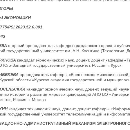
ВТОРЫ
Ы ЭКОНОМИКИ
775/PSI.2023.52.6.001
543
ЕВА
старший преподаватель кафедры гражданского права и публи
ий государственный университет им. А.Н. Косыгина (Технологии. Диз
БРИНОВА
кандидат экономических наук, доцент, доцент кафедры «
Юго-Западный государственный университет, Россия, г. Курск
ГИБЕЛЕВА
преподаватель кафедры «Внешнеэкономических связей, 
урской области «Курская академия государственной и муниципальн
ВОСЕЛЬСКИЙ
кандидат экономических наук, доцент, ведущий научн
анию истории и развития мировых цивилизаций АНО ВО «Университ
ого», Россия, г. Москва
ЛКИН
кандидат технических наук, доцент, доцент кафедры «Информ
кий государственный университет телекоммуникаций и информатики
ЗАЦИОННО-АДМИНИСТРАТИВНЫЙ МЕХАНИЗМ ЭЛЕКТРОННОГО