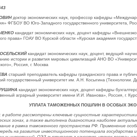
543
ЛОВИН
доктор экономических наук, профессор кафедры «Междунар
я» ФГБОУ ВО Юго-Западного государственного университета, Росси
ЙЧЕНКО
кандидат экономических наук, доцент кафедры «Внешнеэко
го права» ГОАУ ВО Курской области «Курская академия государств
ВОСЕЛЬСКИЙ
кандидат экономических наук, доцент, ведущий научн
анию истории и развития мировых цивилизаций АНО ВО «Университ
ого», Россия, г. Москва
ЕВА
старший преподаватель кафедры гражданского права и публи
ий государственный университет им. А.Н. Косыгина (Технологии. Диз
ТРУШИНА
кандидат экономических наук, доцент кафедры бухгалтер
венный аграрный университет имени И.И. Иванова», Россия, г. Курс
УПЛАТА ТАМОЖЕННЫХ ПОШЛИН В ОСОБЫХ ЭКО
: в работе рассмотрены ключевые сущностные характеристики
еских зонах, а также выполнена диагностика наиболее актуал
вание в рамка таможенного пространства РФ. Применение особы
чередь на развитие инвестиционного потенциала государства и 
ных инвестиций. ОЭЗ выступают в качестве «точек роста» нац