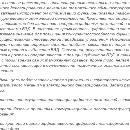
: в статье рассмотрены организационные аспекты и выполнен 
ного декларирования в механизме таможенного администриров
 важным инструментом оптимизации функционирования таможен
уры внешнеэкономической деятельности. Качественное решен
, невозможно без активного внедрения цифровых технологий и
астниками ВЭД. В настоящее время вопросы цифровизации экон
ючевое значение для повышения конкурентоспособности функци
 существования инновационной парадигмы управления. Использо
вует решению широкого спектра проблем, связанных в первую 
ых органов и субъектов ВЭД. Повышение результативности о
тся в росте их оперативности с позиции субъектов ВЭД, а так
 с точки зрения самих таможенных органов. Кроме того, нель
онной составляющей в деятельности таможенных органов за сч
ования.
адачи: цель работы заключается в уточнении и группировки ключ
ративного механизма электронного декларирования. Задачи р
ях:
ировать преимущества интеграции цифровых технологий в сис
треть базовые принципы и коммуникационные алгоритмы функц
ования;
ть критерии оценки эффективности цифровой трансформации
ого дела.