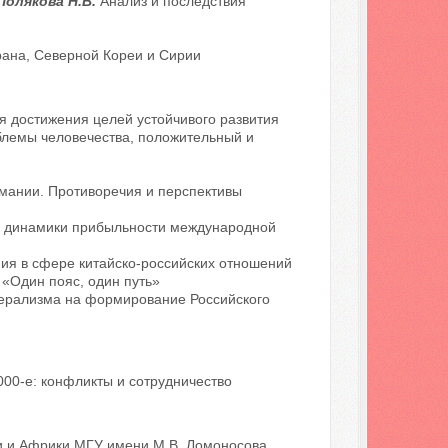
 Полякова Н.В.
Анализ и последствия
ана, Северной Кореи и Сирии
я достижения целей устойчивого развития
блемы человечества, положительный и
мании. Противоречия и перспективы
а динамики прибыльности международной
я в сфере китайско-российских отношений
 «Один пояс, один путь»
берализма на формирование Российского
00-е: конфликты и сотрудничество
ии и Африки МГУ имени М.В. Ломоносова