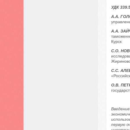
УДК 339.
А.А. ГО
управлени
А.А. ЗА
таможенно
Курск
С.О. НО
исследов
Жириновск
С.С. АЛЕ
«Российск
О.В. ПЕ
государст
Введение
экономич
использо
первую о
иностран