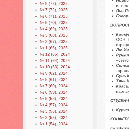
Новосе
№ 8 (73), 2025
интелл
№ 7 (72), 2025
Янь Я
Говор
№ 6 (71), 2025
№ 5 (70), 2025
ВОПРОС
№ 4 (69), 2025
Крику
№ 3 (68), 2025
ООН. В
№ 2 (67), 2025
отрица
№ 1 (66), 2025
Лю Ин
№ 12 (65), 2024
Ручкин
«свет
№ 11 (64), 2024
Селез
№ 10 (63), 2024
торго
№ 9 (62), 2024
Сунь 
№ 8 (61), 2024
Тянь 
№ 7 (60), 2024
Красил
парлам
№ 6 (59), 2024
№ 5 (58), 2024
СТУДЕНЧ
№ 4 (57), 2024
Курче
№ 3 (56), 2024
№ 2 (55), 2024
КОНФЕР
№ 1 (54), 2024
Сыздыко