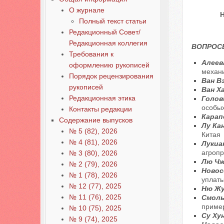
О журнале
Н
Полный текст статьи
Редакционный Совет/
Редакционная коллегия
ВОПРОС
Требования к
Алеева
оформлению рукописей
механи
Порядок рецензирования
Ван В
рукописей
Ван Х
Редакционная этика
Голови
особых
Контакты редакции
Карап
Содержание выпусков
Лу Ка
№ 5 (82), 2026
Китая
№ 4 (81), 2026
Лукиа
агропр
№ 3 (80), 2026
Лю Чж
№ 2 (79), 2026
Новосе
№ 1 (78), 2026
уплат
№ 12 (77), 2025
Ню Жу
№ 11 (76), 2025
Смоль
пример
№ 10 (75), 2025
Су Ху
№ 9 (74), 2025