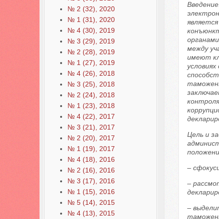
Введение
№ 2 (32), 2020
электрон
№ 1 (31), 2020
является
№ 4 (30), 2019
конъюнкт
органами
№ 3 (29), 2019
между уч
№ 2 (28), 2019
имеют кл
№ 1 (27), 2019
условиях
№ 4 (26), 2018
способст
таможенн
№ 3 (25), 2018
заключае
№ 2 (24), 2018
контроля
№ 1 (23), 2018
коррупци
№ 4 (22), 2017
декларир
№ 3 (21), 2017
Цель и з
№ 2 (20), 2017
админист
№ 1 (19), 2017
положени
№ 4 (18), 2016
– сфокус
№ 2 (16), 2016
№ 3 (17), 2016
– рассмо
№ 1 (15), 2016
декларир
№ 5 (14), 2015
– выдели
№ 4 (13), 2015
таможенн