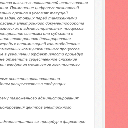
анализ ключевых показателей использования
ания. Применение цифровых технологий
ных органов в условиях текущей
ие задач, стоящих перед таможенными
 создания электронного документооборота
омических и административных процессов
онирования системы или субъекта в
вание электронного декларирования
очередь с оптимизацией взаимодействия
тмеченных коммуникационных процессов
же в увеличении эффективности процедур
зя не отметить существенное снижение
ет внедрения механизмов электронного
евых аспектов организационно-
аботы раскрываются в следующих
тему таможенного администрирования;
ионирования центров электронного
 административных процедур в фарватере