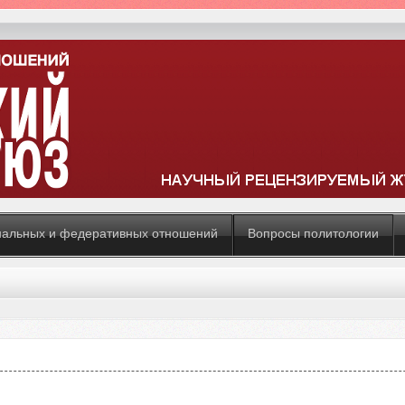
нальных и федеративных отношений
Вопросы политологии