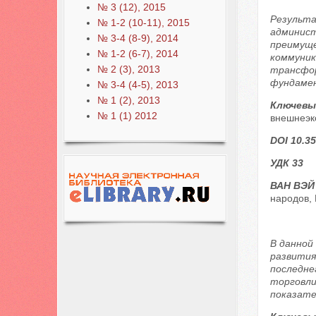
№ 3 (12), 2015
Результа
№ 1-2 (10-11), 2015
админист
№ 3-4 (8-9), 2014
преимуще
№ 1-2 (6-7), 2014
коммуник
№ 2 (3), 2013
трансфо
фундамен
№ 3-4 (4-5), 2013
№ 1 (2), 2013
Ключевы
№ 1 (1) 2012
внешнеэк
DOI 10.35
УДК 33
ВАН ВЭЙ
народов, 
В данной
развития
последне
торговли
показате