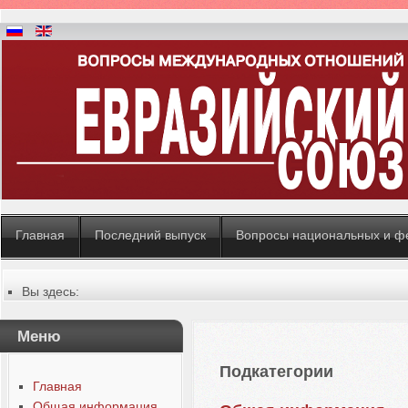
Главная
Последний выпуск
Вопросы национальных и ф
Вы здесь:
Главная
Содержание выпусков
Меню
Русский
Подкатегории
Главная
Общая информация