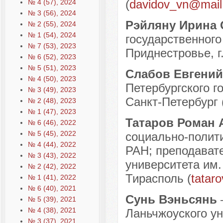
(
davidov_vn@mail
№ 4 (57), 2024
№ 3 (56), 2024
Рэйляну Ирина
№ 2 (55), 2024
№ 1 (54), 2024
государственного
№ 7 (53), 2023
Приднестровье, г
№ 6 (52), 2023
№ 5 (51), 2023
Слабов Евгени
№ 4 (50), 2023
Петербургского го
№ 3 (49), 2023
Санкт-Петербург 
№ 2 (48), 2023
№ 1 (47), 2023
Татаров Роман
№ 6 (46), 2022
№ 5 (45), 2022
социально-полит
№ 4 (44), 2022
РАН; преподавате
№ 3 (43), 2022
университета им. 
№ 2 (42), 2022
Тирасполь (
tatar
№ 1 (41), 2022
№ 6 (40), 2021
Сунь Вэньсянь
№ 5 (39), 2021
№ 4 (38), 2021
Ланьчжоуского ун
№ 3 (37), 2021