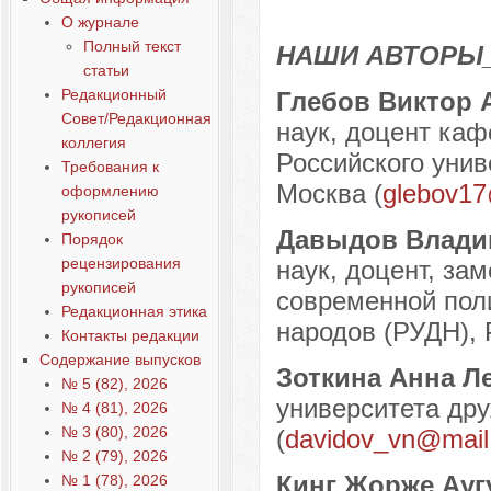
О журнале
Полный текст
НАШИ АВТОРЫ
статьи
Редакционный
Глебов Виктор
Совет/Редакционная
наук, доцент каф
коллегия
Российского унив
Требования к
Москва (
glebov17
оформлению
рукописей
Давыдов Влади
Порядок
рецензирования
наук, доцент, за
рукописей
современной пол
Редакционная этика
народов (РУДН), Р
Контакты редакции
Содержание выпусков
Зоткина Анна 
№ 5 (82), 2026
университета дру
№ 4 (81), 2026
№ 3 (80), 2026
(
davidov_vn@mail
№ 2 (79), 2026
Кинг Жорже Ау
№ 1 (78), 2026