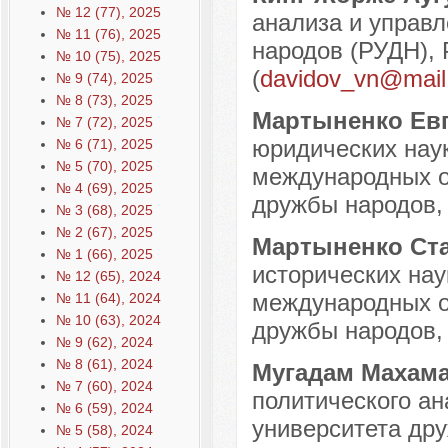
№ 12 (77), 2025
анализа и управл
№ 11 (76), 2025
народов (РУДН), 
№ 10 (75), 2025
(
davidov_vn@mail
№ 9 (74), 2025
№ 8 (73), 2025
Мартыненко Ев
№ 7 (72), 2025
юридических наук
№ 6 (71), 2025
№ 5 (70), 2025
международных о
№ 4 (69), 2025
дружбы народов, 
№ 3 (68), 2025
№ 2 (67), 2025
Мартыненко Ст
№ 1 (66), 2025
исторических нау
№ 12 (65), 2024
международных о
№ 11 (64), 2024
№ 10 (63), 2024
дружбы народов, 
№ 9 (62), 2024
№ 8 (61), 2024
Мугадам Махам
№ 7 (60), 2024
политического ан
№ 6 (59), 2024
университета дру
№ 5 (58), 2024